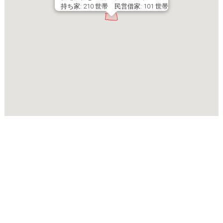
持ち家: 210 世帯 民営借家: 101 世帯