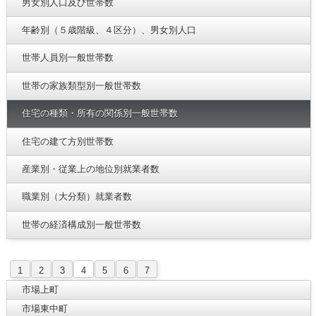
男女別人口及び世帯数
年齢別（５歳階級、４区分）、男女別人口
世帯人員別一般世帯数
世帯の家族類型別一般世帯数
住宅の種類・所有の関係別一般世帯数
住宅の建て方別世帯数
産業別・従業上の地位別就業者数
職業別（大分類）就業者数
世帯の経済構成別一般世帯数
1
2
3
4
5
6
7
市場上町
市場東中町