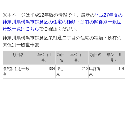
※本ページは平成22年版の情報です。最新の
平成27年版の
神奈川県横浜市鶴見区の住宅の種類・所有の関係別一般世
帯数一覧はこちら
でご確認ください。
神奈川県横浜市鶴見区栄町通二丁目の住宅の種類・所有の
関係別一般世帯数
項目名
単位（世
項目
単位（世
項目名
単位（世
帯）
名
帯）
帯）
住宅に住む一般世
334
持ち
210
民営借
101
帯
家
家