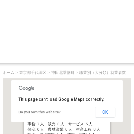
ホーム
>
東京都千代田区
>
神田北乗物町
>
職業別（大分類）就業者数
This page can't load Google Maps correctly.
OK
Do you own this website?
東京都千代田区神田北乗物町
就業者総数: 26 人 管理: 4 人 専門・技術: 3 人
事務: 7 人 販売: 3 人 サービス: 5 人
保安: 0 人 農林漁業: 0 人 生産工程: 0 人