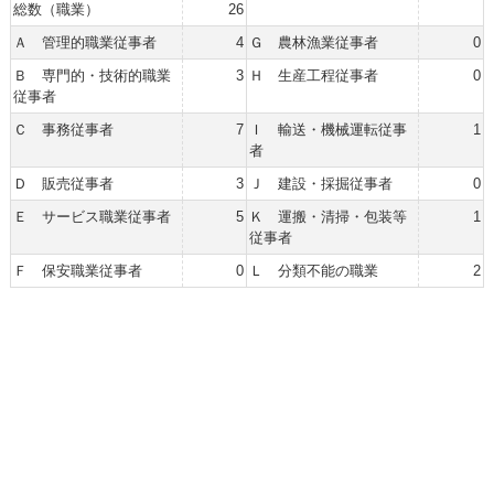
総数（職業）
26
Ａ 管理的職業従事者
4
Ｇ 農林漁業従事者
0
Ｂ 専門的・技術的職業
3
Ｈ 生産工程従事者
0
従事者
Ｃ 事務従事者
7
Ｉ 輸送・機械運転従事
1
者
Ｄ 販売従事者
3
Ｊ 建設・採掘従事者
0
Ｅ サービス職業従事者
5
Ｋ 運搬・清掃・包装等
1
従事者
Ｆ 保安職業従事者
0
Ｌ 分類不能の職業
2