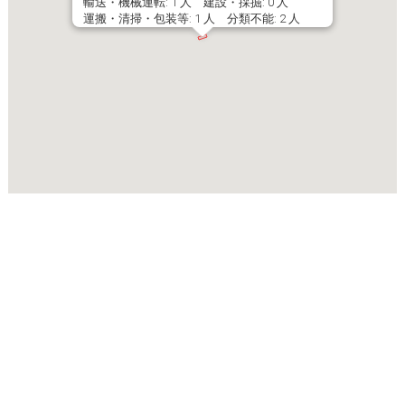
輸送・機械運転: 1 人 建設・採掘: 0 人
運搬・清掃・包装等: 1 人 分類不能: 2 人