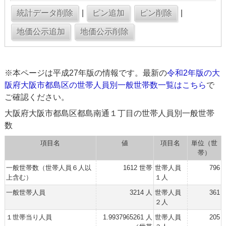
|
|
※本ページは平成27年版の情報です。最新の
令和2年版の大
阪府大阪市都島区の世帯人員別一般世帯数一覧はこちら
で
ご確認ください。
大阪府大阪市都島区都島南通１丁目の世帯人員別一般世帯
数
項目名
値
項目名
単位（世
帯）
一般世帯数（世帯人員６人以
1612 世帯
世帯人員
796
上含む）
１人
一般世帯人員
3214 人
世帯人員
361
２人
１世帯当り人員
1.9937965261 人
世帯人員
205