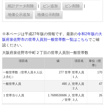
|
|
※本ページは平成27年版の情報です。最新の
令和2年版の大
阪府泉佐野市の世帯人員別一般世帯数一覧はこちら
でご確
認ください。
大阪府泉佐野市中町２丁目の世帯人員別一般世帯数
項目名
値
項目名
単位（世
帯）
一般世帯数（世帯人員６人以
277 世帯
世帯人員
170
上含む）
１人
一般世帯人員
490 人
世帯人員
47
２人
１世帯当り人員
1.7689530686 人
世帯人員
26
／世帯
３人