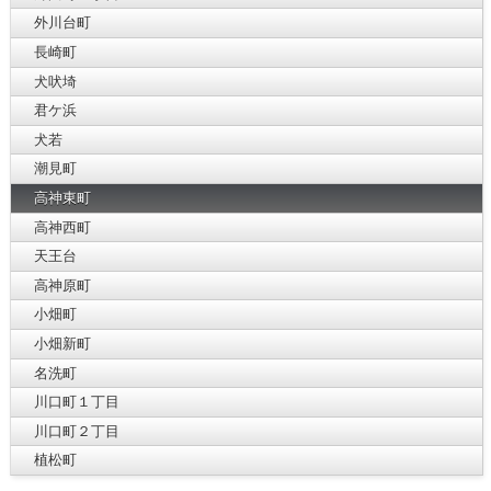
外川台町
長崎町
犬吠埼
君ケ浜
犬若
潮見町
高神東町
高神西町
天王台
高神原町
小畑町
小畑新町
名洗町
川口町１丁目
川口町２丁目
植松町