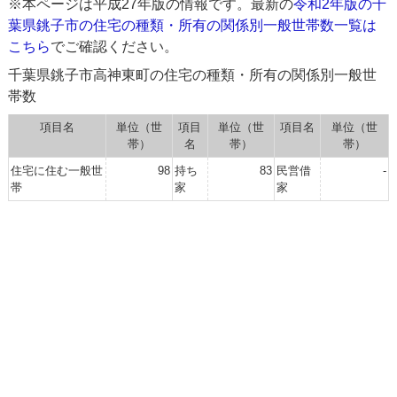
※本ページは平成27年版の情報です。最新の
令和2年版の千
葉県銚子市の住宅の種類・所有の関係別一般世帯数一覧は
こちら
でご確認ください。
千葉県銚子市高神東町の住宅の種類・所有の関係別一般世
帯数
項目名
単位（世
項目
単位（世
項目名
単位（世
帯）
名
帯）
帯）
住宅に住む一般世
98
持ち
83
民営借
-
帯
家
家