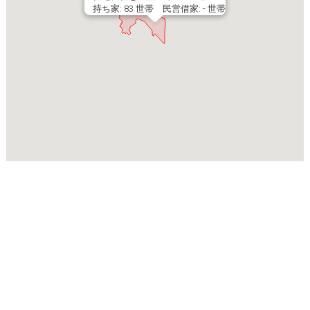
持ち家: 83 世帯 民営借家: - 世帯