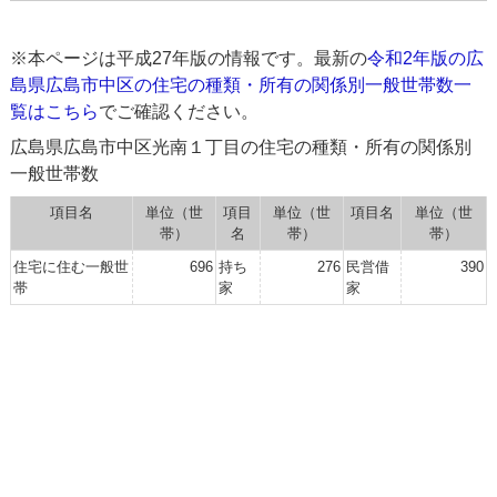
※本ページは平成27年版の情報です。最新の
令和2年版の広
島県広島市中区の住宅の種類・所有の関係別一般世帯数一
覧はこちら
でご確認ください。
広島県広島市中区光南１丁目の住宅の種類・所有の関係別
一般世帯数
項目名
単位（世
項目
単位（世
項目名
単位（世
帯）
名
帯）
帯）
住宅に住む一般世
696
持ち
276
民営借
390
帯
家
家