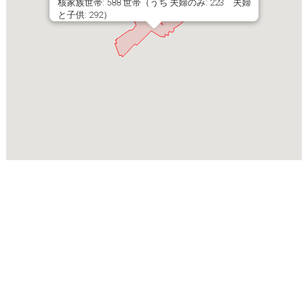
核家族世帯: 588 世帯（うち 夫婦のみ: 223 夫婦
と子供: 292）