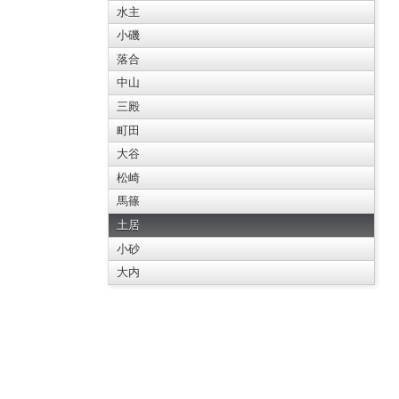
水主
小磯
落合
中山
三殿
町田
大谷
松崎
馬篠
土居
小砂
大内