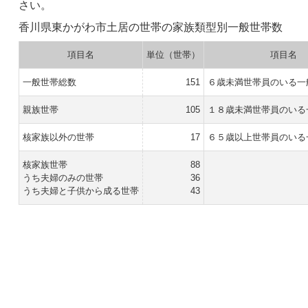
さい。
香川県東かがわ市土居の世帯の家族類型別一般世帯数
項目名
単位（世帯）
項目名
一般世帯総数
151
６歳未満世帯員のいる一
親族世帯
105
１８歳未満世帯員のいる
核家族以外の世帯
17
６５歳以上世帯員のいる
核家族世帯
88
うち夫婦のみの世帯
36
うち夫婦と子供から成る世帯
43