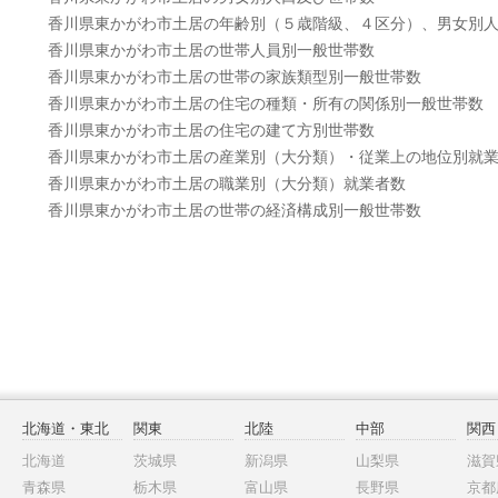
香川県東かがわ市土居の年齢別（５歳階級、４区分）、男女別
香川県東かがわ市土居の世帯人員別一般世帯数
香川県東かがわ市土居の世帯の家族類型別一般世帯数
香川県東かがわ市土居の住宅の種類・所有の関係別一般世帯数
香川県東かがわ市土居の住宅の建て方別世帯数
香川県東かがわ市土居の産業別（大分類）・従業上の地位別就
香川県東かがわ市土居の職業別（大分類）就業者数
香川県東かがわ市土居の世帯の経済構成別一般世帯数
北海道・東北
関東
北陸
中部
関西
北海道
茨城県
新潟県
山梨県
滋賀
青森県
栃木県
富山県
長野県
京都