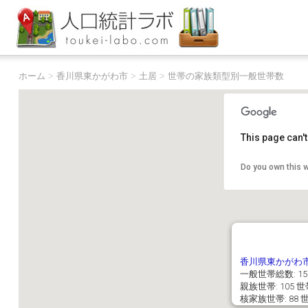
ホーム
>
香川県東かがわ市
>
土居
>
世帯の家族類型別一般世帯数
This page can'
Do you own this 
香川県東かがわ
一般世帯総数: 15
親族世帯: 105 
核家族世帯: 88 