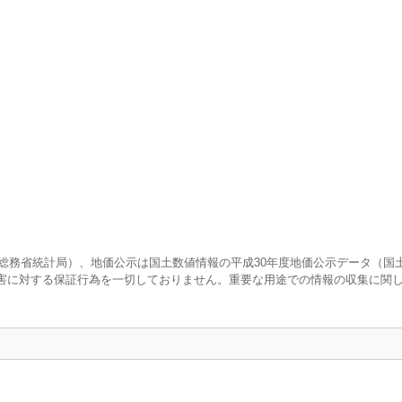
調査（総務省統計局）、地価公示は国土数値情報の平成30年度地価公示データ（国
害に対する保証行為を一切しておりません。重要な用途での情報の収集に関