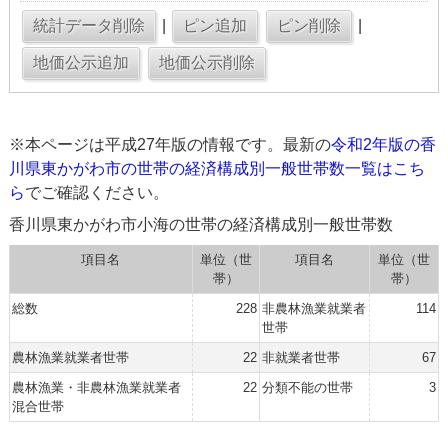
|
|
※本ページは平成27年版の情報です。最新の
令和2年版の香
川県東かがわ市の世帯の経済構成別一般世帯数一覧はこち
ら
でご確認ください。
香川県東かがわ市小海の世帯の経済構成別一般世帯数
項目名
単位（世
項目名
単位（世
帯）
帯）
総数
228
非農林漁業就業者
114
世帯
農林漁業就業者世帯
22
非就業者世帯
67
農林漁業・非農林漁業就業者
22
分類不能の世帯
3
混合世帯