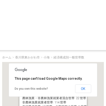
ホーム
>
香川県東かがわ市
>
小海
>
経済構成別一般世帯数
This page can't load Google Maps correctly.
OK
Do you own this website?
香川県東かがわ市小海
総数: 228 世帯 農林漁業就業者世帯: 22 世帯
農林漁業・非農林漁業就業者混合世帯: 22 世帯
非農林漁業就業者世帯: 114 世帯