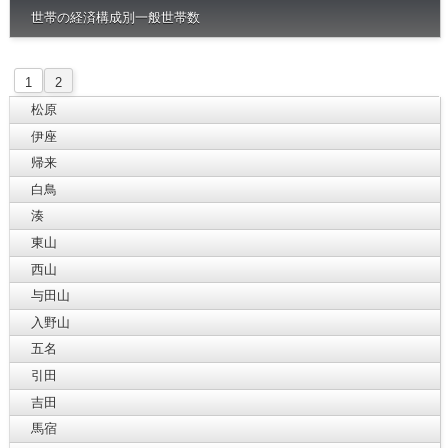
世帯の経済構成別一般世帯数
1
2
松原
伊座
帰来
白鳥
湊
東山
西山
与田山
入野山
五名
引田
吉田
馬宿