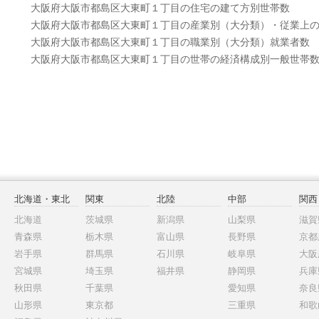
大阪府大阪市都島区大東町１丁目の住宅の建て方別世帯数
大阪府大阪市都島区大東町１丁目の産業別（大分類）・従業上
大阪府大阪市都島区大東町１丁目の職業別（大分類）就業者数
大阪府大阪市都島区大東町１丁目の世帯の経済構成別一般世帯
北海道・東北
関東
北陸
中部
関西
北海道
茨城県
新潟県
山梨県
滋賀
青森県
栃木県
富山県
長野県
京都
岩手県
群馬県
石川県
岐阜県
大阪
宮城県
埼玉県
福井県
静岡県
兵庫
秋田県
千葉県
愛知県
奈良
山形県
東京都
三重県
和歌