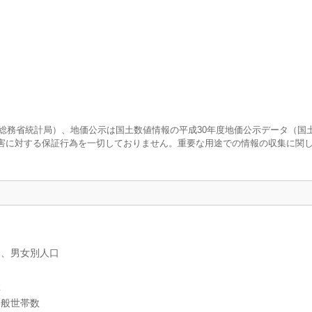
調査（総務省統計局）、地価公示は国土数値情報の平成30年度地価公示データ（国
害に対する保証行為を一切しておりません。重要な用途での情報の収集に関
）、男女別人口
数
一般世帯数