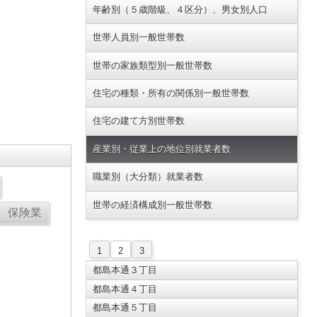
年齢別（５歳階級、４区分）、男女別人口
世帯人員別一般世帯数
世帯の家族類型別一般世帯数
住宅の種類・所有の関係別一般世帯数
住宅の建て方別世帯数
産業別・従業上の地位別就業者数
職業別（大分類）就業者数
世帯の経済構成別一般世帯数
1
2
3
都島本通３丁目
都島本通４丁目
都島本通５丁目