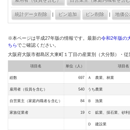
|
|
※本ページは平成27年版の情報です。最新の
令和2年版の
ちら
でご確認ください。
大阪府大阪市都島区大東町１丁目の産業別（大分類）・従
項目名
単位（人）
項目名
総数
697
Ａ 農業、林業
雇用者（役員を含む）
540
うち農業
自営業主（家庭内職者を含む）
84
Ｂ 漁業
家族従業者
19
Ｃ 鉱業、採石業、砂利
Ｄ 建設業