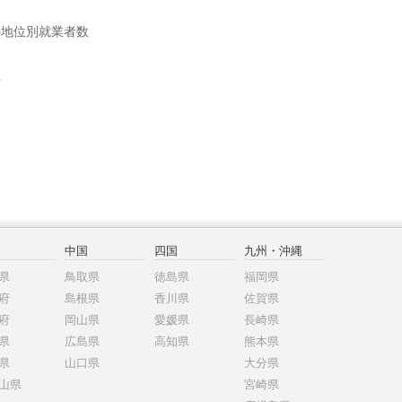
の地位別就業者数
数
中国
四国
九州・沖縄
県
鳥取県
徳島県
福岡県
府
島根県
香川県
佐賀県
府
岡山県
愛媛県
長崎県
県
広島県
高知県
熊本県
県
山口県
大分県
山県
宮崎県