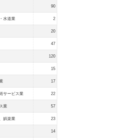
90
・水道業
2
20
47
120
15
業
17
術サービス業
22
ス業
57
、娯楽業
23
14