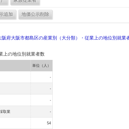
大阪府大阪市都島区の産業別（大分類）・従業上の地位別就業
業上の地位別就業者数
単位（人）
-
-
-
採取業
-
54