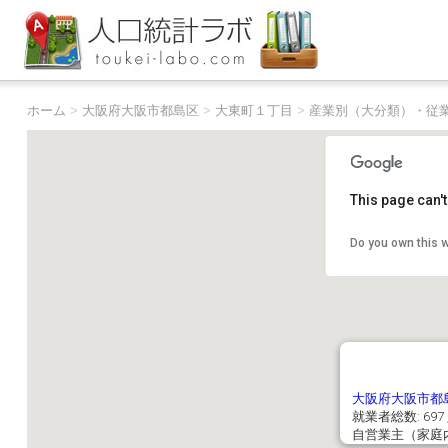
ホーム
>
大阪府大阪市都島区
>
大東町１丁目
>
産業別（大分類）・従
This page can'
Do you own this 
大阪府大阪市都
就業者総数: 69
自営業主（家庭内職