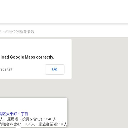
業上の地位別就業者数
t load Google Maps correctly.
OK
website?
島区大東町１丁目
7 人 雇用者（役員を含む）: 540 人
者を含む）: 84 人 家族従業者: 19 人