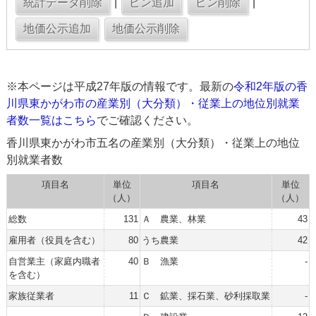
|
|
※本ページは平成27年版の情報です。最新の
令和2年版の香
川県東かがわ市の産業別（大分類）・従業上の地位別就業
者数一覧はこちら
でご確認ください。
香川県東かがわ市五名の産業別（大分類）・従業上の地位
別就業者数
項目名
単位
項目名
単位
（人）
（人）
総数
131
Ａ 農業、林業
43
雇用者（役員を含む）
80
うち農業
42
自営業主（家庭内職者
40
Ｂ 漁業
-
を含む）
家族従業者
11
Ｃ 鉱業、採石業、砂利採取業
-