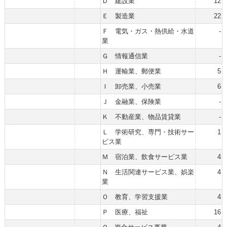
Ｄ 建設業
12
Ｅ 製造業
22
Ｆ 電気・ガス・熱供給・水道
-
業
Ｇ 情報通信業
-
Ｈ 運輸業、郵便業
5
Ｉ 卸売業、小売業
6
Ｊ 金融業、保険業
-
Ｋ 不動産業、物品賃貸業
-
Ｌ 学術研究、専門・技術サー
1
ビス業
Ｍ 宿泊業、飲食サービス業
4
Ｎ 生活関連サービス業、娯楽
4
業
Ｏ 教育、学習支援業
4
Ｐ 医療、福祉
16