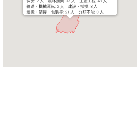
保安: 2 人 農林漁業: 33 人 生産工程: 49 人
輸送・機械運転: 2 人 建設・採掘: 8 人
運搬・清掃・包装等: 21 人 分類不能: 3 人