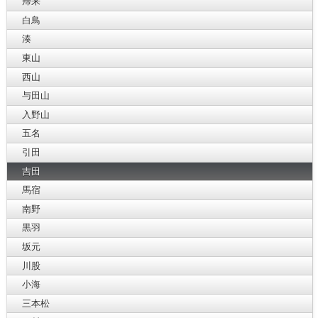
帰来
白鳥
湊
東山
西山
与田山
入野山
五名
引田
吉田
馬宿
南野
黒羽
坂元
川股
小海
三本松