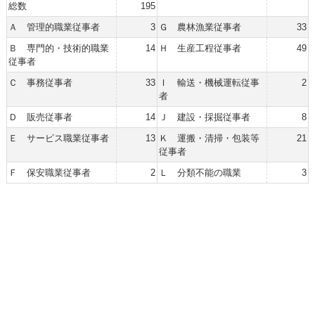
総数
195
Ａ 管理的職業従事者
3
Ｇ 農林漁業従事者
33
Ｂ 専門的・技術的職業
14
Ｈ 生産工程従事者
49
従事者
Ｃ 事務従事者
33
Ｉ 輸送・機械運転従事
2
者
Ｄ 販売従事者
14
Ｊ 建設・採掘従事者
8
Ｅ サービス職業従事者
13
Ｋ 運搬・清掃・包装等
21
従事者
Ｆ 保安職業従事者
2
Ｌ 分類不能の職業
3