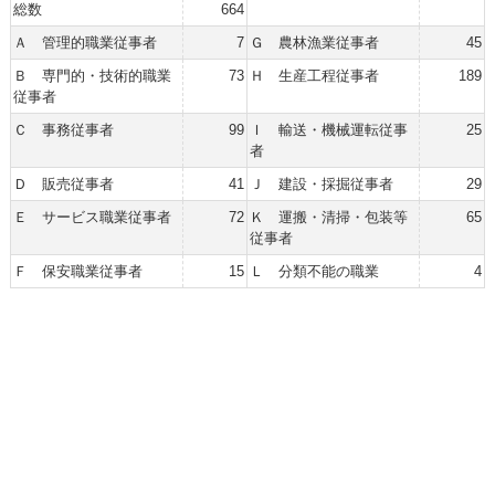
総数
664
Ａ 管理的職業従事者
7
Ｇ 農林漁業従事者
45
Ｂ 専門的・技術的職業
73
Ｈ 生産工程従事者
189
従事者
Ｃ 事務従事者
99
Ｉ 輸送・機械運転従事
25
者
Ｄ 販売従事者
41
Ｊ 建設・採掘従事者
29
Ｅ サービス職業従事者
72
Ｋ 運搬・清掃・包装等
65
従事者
Ｆ 保安職業従事者
15
Ｌ 分類不能の職業
4