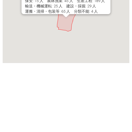
保安: 15 人 農林漁業: 45 人 生産工程: 189 人
輸送・機械運転: 25 人 建設・採掘: 29 人
運搬・清掃・包装等: 65 人 分類不能: 4 人