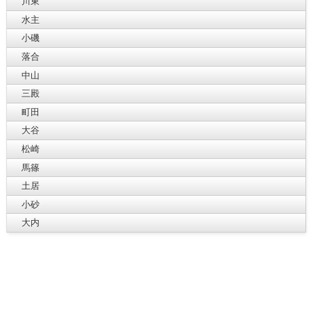
川東
水主
小磯
落合
中山
三殿
町田
大谷
松崎
馬篠
土居
小砂
大内