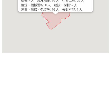
保安: - 人 農林漁業: 19 人 生産工程: 29 人
輸送・機械運転: 8 人 建設・採掘: 7 人
運搬・清掃・包装等: 16 人 分類不能: 1 人