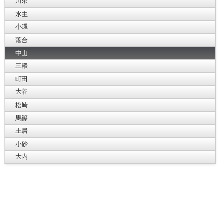
川東
水主
小磯
落合
中山
三殿
町田
大谷
松崎
馬篠
土居
小砂
大内