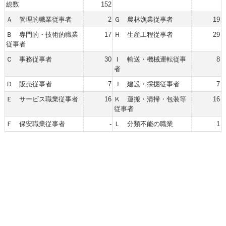
総数
152
Ａ 管理的職業従事者
2
Ｇ 農林漁業従事者
19
Ｂ 専門的・技術的職業
17
Ｈ 生産工程従事者
29
従事者
Ｃ 事務従事者
30
Ｉ 輸送・機械運転従事
8
者
Ｄ 販売従事者
7
Ｊ 建設・採掘従事者
7
Ｅ サービス職業従事者
16
Ｋ 運搬・清掃・包装等
16
従事者
Ｆ 保安職業従事者
-
Ｌ 分類不能の職業
1