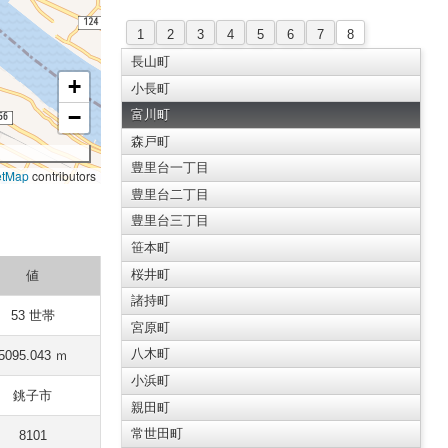
1
2
3
4
5
6
7
8
長山町
+
小長町
−
富川町
森戸町
豊里台一丁目
etMap
contributors
豊里台二丁目
豊里台三丁目
笹本町
桜井町
値
諸持町
53 世帯
宮原町
八木町
5095.043 ｍ
小浜町
銚子市
親田町
常世田町
8101