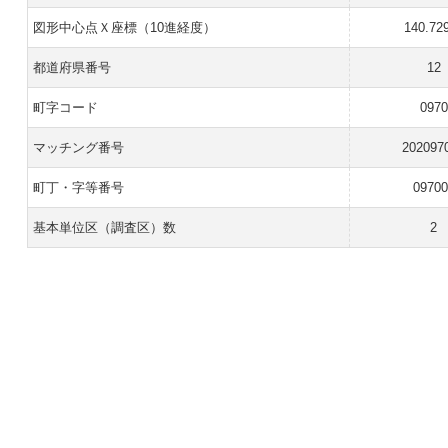
図形中心点Ｘ座標（10進経度）
140.72
都道府県番号
12
町字コード
0970
マッチング番号
202097
町丁・字等番号
09700
基本単位区（調査区）数
2