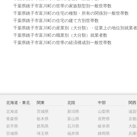
千葉県銚子市富川町の世帯の家族類型別一般世帯数
千葉県銚子市富川町の住宅の種類・所有の関係別一般世帯数
千葉県銚子市富川町の住宅の建て方別世帯数
千葉県銚子市富川町の産業別（大分類）・従業上の地位別就業
千葉県銚子市富川町の職業別（大分類）就業者数
千葉県銚子市富川町の世帯の経済構成別一般世帯数
北海道・東北
関東
北陸
中部
関西
北海道
茨城県
新潟県
山梨県
滋賀
青森県
栃木県
富山県
長野県
京都
岩手県
群馬県
石川県
岐阜県
大阪
宮城県
埼玉県
福井県
静岡県
兵庫