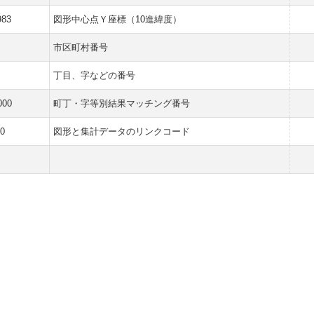
983
図形中心点Ｙ座標（10進緯度）
市区町村番号
丁目、字などの番号
000
町丁・字等別結果マッチング番号
0
図形と集計データのリンクコード