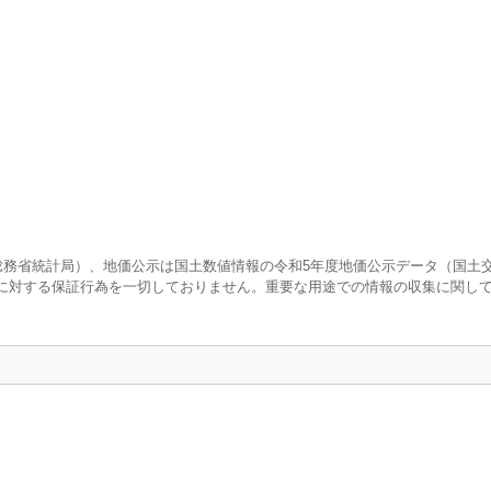
査（総務省統計局）、地価公示は国土数値情報の令和5年度地価公示データ（国土
に対する保証行為を一切しておりません。重要な用途での情報の収集に関し
口