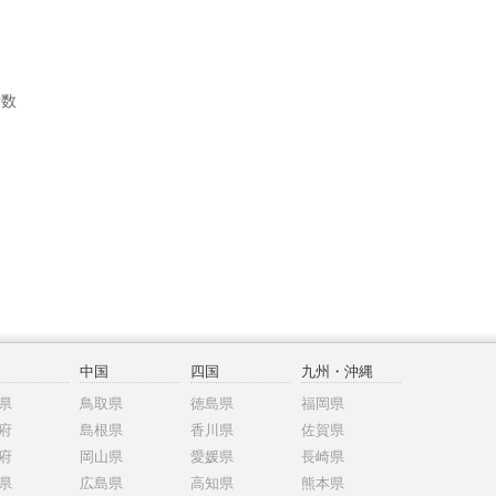
者数
中国
四国
九州・沖縄
県
鳥取県
徳島県
福岡県
府
島根県
香川県
佐賀県
府
岡山県
愛媛県
長崎県
県
広島県
高知県
熊本県