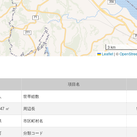
3 km
Leaflet
|
©
OpenStre
項目名
人
世帯総数
947 ㎡
周辺長
県
市区町村名
町
分類コード