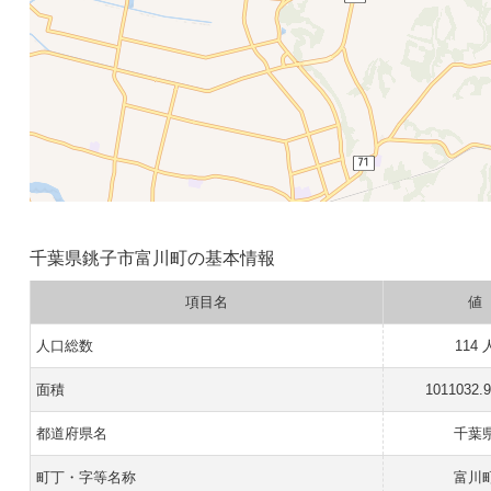
千葉県銚子市富川町の基本情報
項目名
値
人口総数
114 
面積
1011032.
都道府県名
千葉
町丁・字等名称
富川