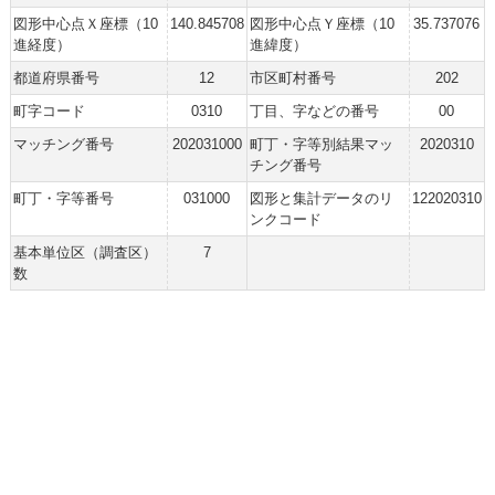
図形中心点Ｘ座標（10
140.845708
図形中心点Ｙ座標（10
35.737076
進経度）
進緯度）
都道府県番号
12
市区町村番号
202
町字コード
0310
丁目、字などの番号
00
マッチング番号
202031000
町丁・字等別結果マッ
2020310
チング番号
町丁・字等番号
031000
図形と集計データのリ
122020310
ンクコード
基本単位区（調査区）
7
数