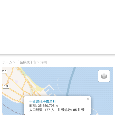
ホーム
>
千葉県銚子市
>
港町
×
千葉県銚子市港町
面積: 35,650.798 ㎡
人口総数: 177 人 世帯総数: 85 世帯