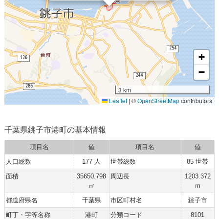
+
−
3 km
Leaflet
|
©
OpenStreetMap
contributors
千葉県銚子市港町の基本情報
項目名
値
項目名
値
人口総数
177 人
世帯総数
85 世帯
面積
35650.798
周辺長
1203.372
㎡
ｍ
都道府県名
千葉県
市区町村名
銚子市
町丁・字等名称
港町
分類コード
8101