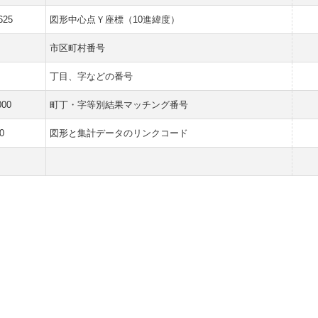
625
図形中心点Ｙ座標（10進緯度）
市区町村番号
丁目、字などの番号
000
町丁・字等別結果マッチング番号
0
図形と集計データのリンクコード