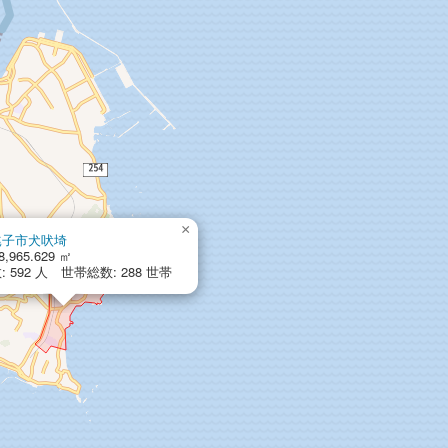
×
銚子市犬吠埼
8,965.629 ㎡
 592 人 世帯総数: 288 世帯