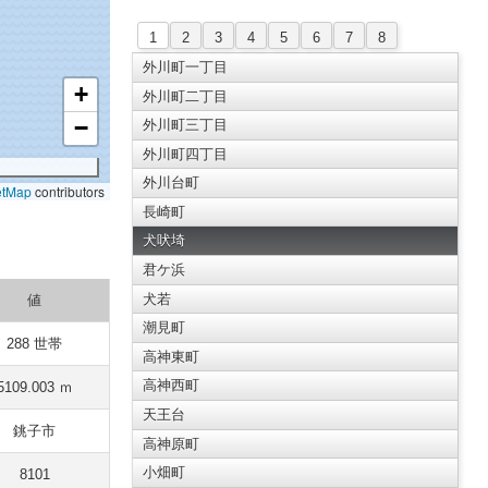
1
2
3
4
5
6
7
8
外川町一丁目
+
外川町二丁目
−
外川町三丁目
外川町四丁目
外川台町
etMap
contributors
長崎町
犬吠埼
君ケ浜
犬若
値
潮見町
288 世帯
高神東町
高神西町
5109.003 ｍ
天王台
銚子市
高神原町
小畑町
8101