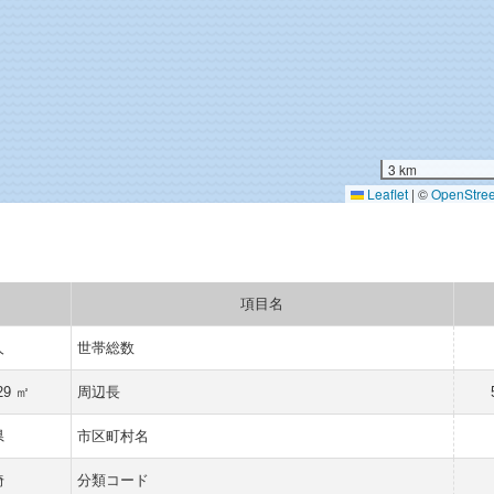
3 km
Leaflet
|
©
OpenStre
項目名
人
世帯総数
29 ㎡
周辺長
県
市区町村名
埼
分類コード