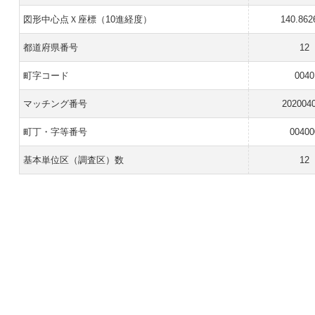
図形中心点Ｘ座標（10進経度）
140.862
都道府県番号
12
町字コード
0040
マッチング番号
202004
町丁・字等番号
00400
基本単位区（調査区）数
12