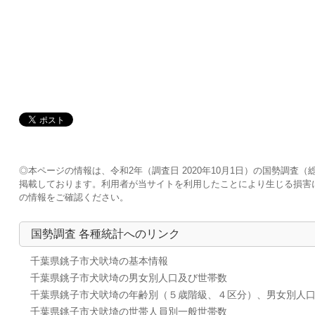
◎本ページの情報は、令和2年（調査日 2020年10月1日）の国勢調
掲載しております。利用者が当サイトを利用したことにより生じる損害
の情報をご確認ください。
国勢調査 各種統計へのリンク
千葉県銚子市犬吠埼の基本情報
千葉県銚子市犬吠埼の男女別人口及び世帯数
千葉県銚子市犬吠埼の年齢別（５歳階級、４区分）、男女別人
千葉県銚子市犬吠埼の世帯人員別一般世帯数