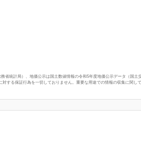
査（総務省統計局）、地価公示は国土数値情報の令和5年度地価公示データ（国土
に対する保証行為を一切しておりません。重要な用途での情報の収集に関し
口