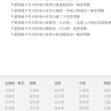
千葉県銚子市犬吠埼の世帯の家族類型別一般世帯数
千葉県銚子市犬吠埼の住宅の種類・所有の関係別一般世帯数
千葉県銚子市犬吠埼の住宅の建て方別世帯数
千葉県銚子市犬吠埼の産業別（大分類）・従業上の地位別就業
千葉県銚子市犬吠埼の職業別（大分類）就業者数
千葉県銚子市犬吠埼の世帯の経済構成別一般世帯数
北海道・東北
関東
北陸
中部
関西
北海道
茨城県
新潟県
山梨県
滋賀
青森県
栃木県
富山県
長野県
京都
岩手県
群馬県
石川県
岐阜県
大阪
宮城県
埼玉県
福井県
静岡県
兵庫