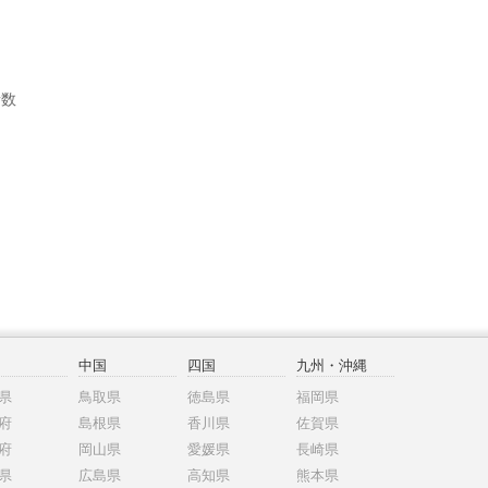
者数
中国
四国
九州・沖縄
県
鳥取県
徳島県
福岡県
府
島根県
香川県
佐賀県
府
岡山県
愛媛県
長崎県
県
広島県
高知県
熊本県