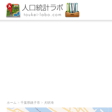
ホーム
>
千葉県銚子市
>
犬吠埼