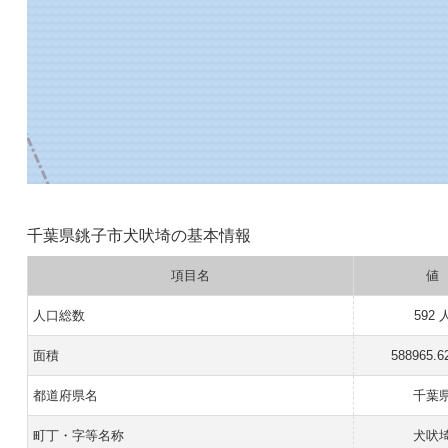
千葉県銚子市犬吠埼の基本情報
項目名
値
人口総数
592 
面積
588965.6
都道府県名
千葉
町丁・字等名称
犬吠