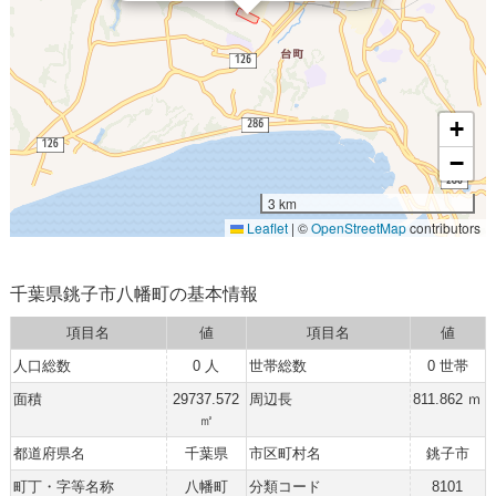
+
−
3 km
Leaflet
|
©
OpenStreetMap
contributors
千葉県銚子市八幡町の基本情報
項目名
値
項目名
値
人口総数
0 人
世帯総数
0 世帯
面積
29737.572
周辺長
811.862 ｍ
㎡
都道府県名
千葉県
市区町村名
銚子市
町丁・字等名称
八幡町
分類コード
8101