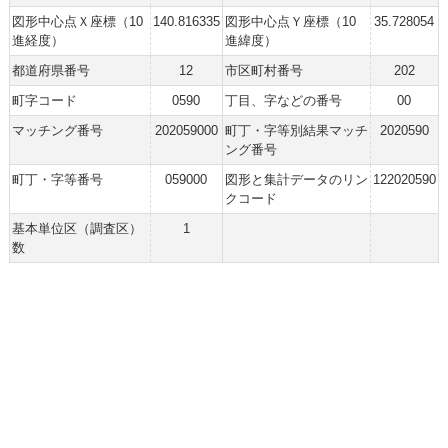
図形中心点Ｘ座標（10
140.816335
図形中心点Ｙ座標（10
35.728054
進経度）
進緯度）
都道府県番号
12
市区町村番号
202
町字コード
0590
丁目、字などの番号
00
マッチング番号
202059000
町丁・字等別結果マッチ
2020590
ング番号
町丁・字等番号
059000
図形と集計データのリン
122020590
クコード
基本単位区（調査区）
1
数