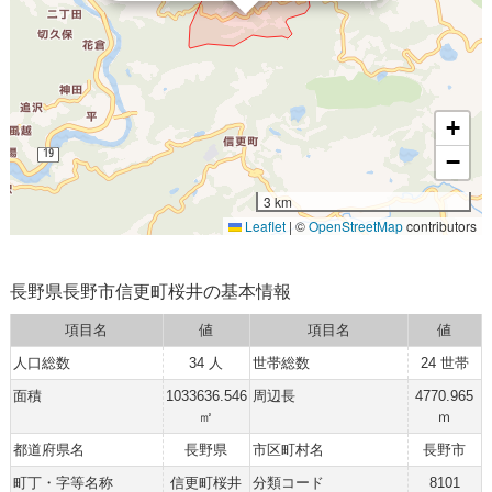
+
−
3 km
Leaflet
|
©
OpenStreetMap
contributors
長野県長野市信更町桜井の基本情報
項目名
値
項目名
値
人口総数
34 人
世帯総数
24 世帯
面積
1033636.546
周辺長
4770.965
㎡
ｍ
都道府県名
長野県
市区町村名
長野市
町丁・字等名称
信更町桜井
分類コード
8101