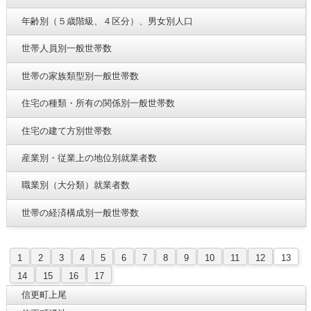
年齢別（５歳階級、４区分）、男女別人口
世帯人員別一般世帯数
世帯の家族類型別一般世帯数
住宅の種類・所有の関係別一般世帯数
住宅の建て方別世帯数
産業別・従業上の地位別就業者数
職業別（大分類）就業者数
世帯の経済構成別一般世帯数
1
2
3
4
5
6
7
8
9
10
11
12
13
14
15
16
17
信更町上尾