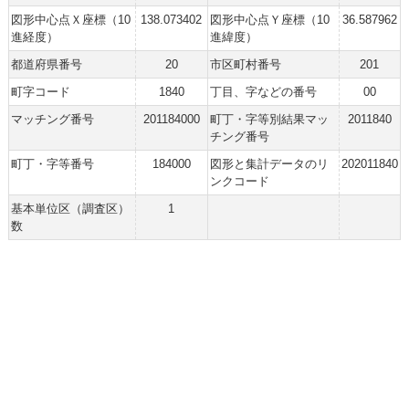
図形中心点Ｘ座標（10
138.073402
図形中心点Ｙ座標（10
36.587962
進経度）
進緯度）
都道府県番号
20
市区町村番号
201
町字コード
1840
丁目、字などの番号
00
マッチング番号
201184000
町丁・字等別結果マッ
2011840
チング番号
町丁・字等番号
184000
図形と集計データのリ
202011840
ンクコード
基本単位区（調査区）
1
数