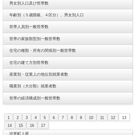
男女別人口及び世帯数
年齢別（５歳階級、４区分）、男女別人口
世帯人員別一般世帯数
世帯の家族類型別一般世帯数
住宅の種類・所有の関係別一般世帯数
住宅の建て方別世帯数
産業別・従業上の地位別就業者数
職業別（大分類）就業者数
世帯の経済構成別一般世帯数
1
2
3
4
5
6
7
8
9
10
11
12
13
14
15
16
17
信更町上尾