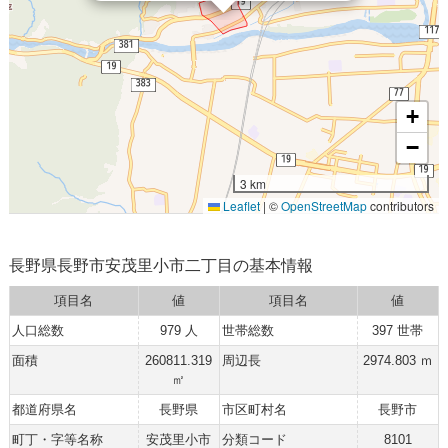
+
−
3 km
Leaflet
|
©
OpenStreetMap
contributors
長野県長野市安茂里小市二丁目の基本情報
項目名
値
項目名
値
人口総数
979 人
世帯総数
397 世帯
面積
260811.319
周辺長
2974.803 ｍ
㎡
都道府県名
長野県
市区町村名
長野市
町丁・字等名称
安茂里小市
分類コード
8101