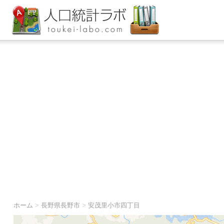
ホーム
>
長野県長野市
>
安茂里小市四丁目