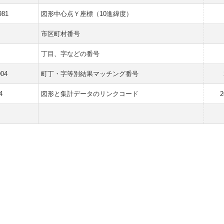
981
図形中心点Ｙ座標（10進緯度）
市区町村番号
丁目、字などの番号
004
町丁・字等別結果マッチング番号
4
図形と集計データのリンクコード
2