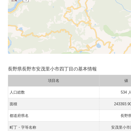
長野県長野市安茂里小市四丁目の基本情報
項目名
値
人口総数
534 
面積
243393.9
都道府県名
長野
町丁・字等名称
安茂里小市