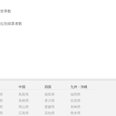
般世帯数
地位別就業者数
中国
四国
九州・沖縄
県
鳥取県
徳島県
福岡県
府
島根県
香川県
佐賀県
府
岡山県
愛媛県
長崎県
県
広島県
高知県
熊本県