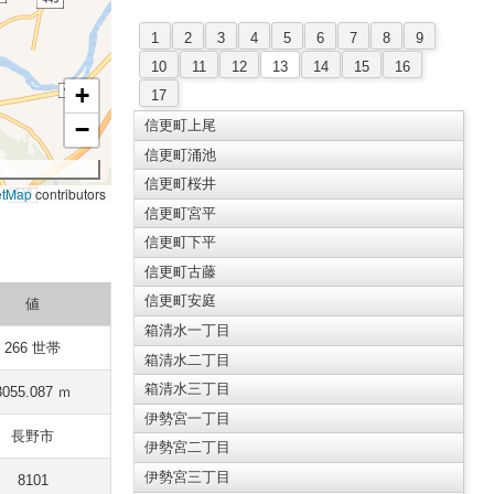
1
2
3
4
5
6
7
8
9
10
11
12
13
14
15
16
+
17
−
信更町上尾
信更町涌池
信更町桜井
etMap
contributors
信更町宮平
信更町下平
信更町古藤
信更町安庭
値
箱清水一丁目
266 世帯
箱清水二丁目
箱清水三丁目
3055.087 ｍ
伊勢宮一丁目
長野市
伊勢宮二丁目
伊勢宮三丁目
8101