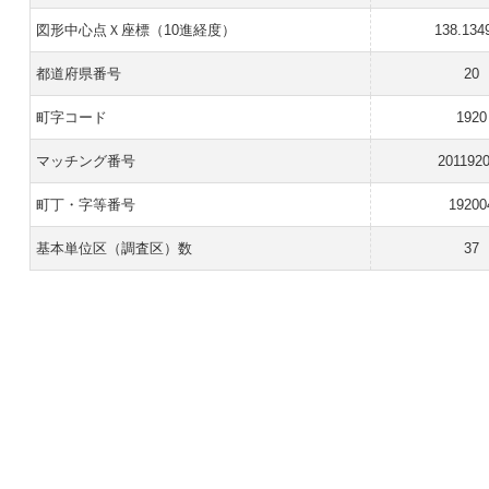
図形中心点Ｘ座標（10進経度）
138.134
都道府県番号
20
町字コード
1920
マッチング番号
201192
町丁・字等番号
19200
基本単位区（調査区）数
37