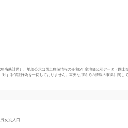
査（総務省統計局）、地価公示は国土数値情報の令和5年度地価公示データ（国土
に対する保証行為を一切しておりません。重要な用途での情報の収集に関し
、男女別人口