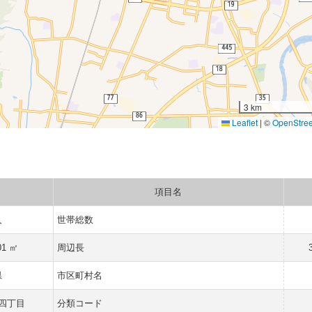
3 km
Leaflet
|
©
OpenStre
項目名
人
世帯総数
01 ㎡
周辺長
県
市区町村名
四丁目
分類コード