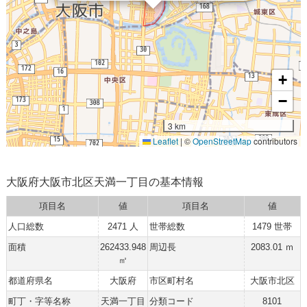
+
−
3 km
Leaflet
|
©
OpenStreetMap
contributors
大阪府大阪市北区天満一丁目の基本情報
項目名
値
項目名
値
人口総数
2471 人
世帯総数
1479 世帯
面積
262433.948
周辺長
2083.01 ｍ
㎡
都道府県名
大阪府
市区町村名
大阪市北区
町丁・字等名称
天満一丁目
分類コード
8101