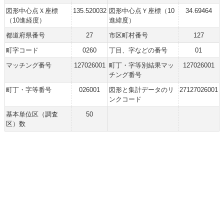
図形中心点Ｘ座標
135.520032
図形中心点Ｙ座標（10
34.69464
（10進経度）
進緯度）
都道府県番号
27
市区町村番号
127
町字コード
0260
丁目、字などの番号
01
マッチング番号
127026001
町丁・字等別結果マッ
127026001
チング番号
町丁・字等番号
026001
図形と集計データのリ
27127026001
ンクコード
基本単位区（調査
50
区）数