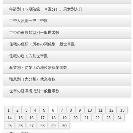
年齢別（５歳階級、４区分）、男女別人口
世帯人員別一般世帯数
世帯の家族類型別一般世帯数
住宅の種類・所有の関係別一般世帯数
住宅の建て方別世帯数
産業別・従業上の地位別就業者数
職業別（大分類）就業者数
世帯の経済構成別一般世帯数
1
2
3
4
5
6
7
8
9
10
11
12
13
14
15
16
17
18
19
20
21
22
23
24
25
26
27
28
29
30