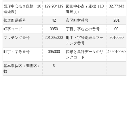
図形中心点Ｘ座標（10
129.904119
図形中心点Ｙ座標（10
32.77343
進経度）
進緯度）
都道府県番号
42
市区町村番号
201
町字コード
0950
丁目、字などの番号
00
マッチング番号
201095000
町丁・字等別結果マッ
2010950
チング番号
町丁・字等番号
095000
図形と集計データのリ
422010950
ンクコード
基本単位区（調査区）
6
数