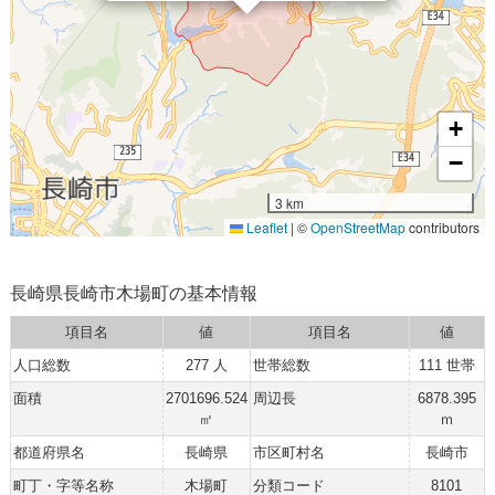
+
−
3 km
Leaflet
|
©
OpenStreetMap
contributors
長崎県長崎市木場町の基本情報
項目名
値
項目名
値
人口総数
277 人
世帯総数
111 世帯
面積
2701696.524
周辺長
6878.395
㎡
ｍ
都道府県名
長崎県
市区町村名
長崎市
町丁・字等名称
木場町
分類コード
8101