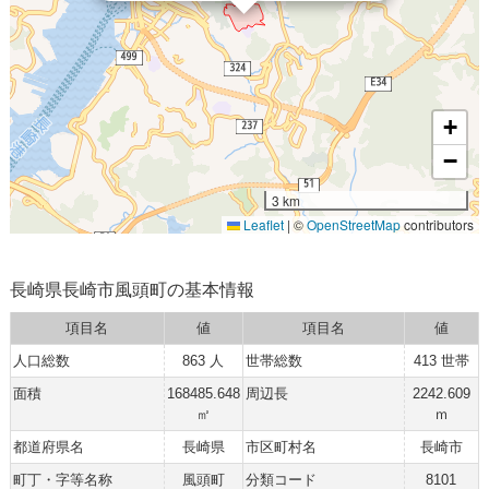
+
−
3 km
Leaflet
|
©
OpenStreetMap
contributors
長崎県長崎市風頭町の基本情報
項目名
値
項目名
値
人口総数
863 人
世帯総数
413 世帯
面積
168485.648
周辺長
2242.609
㎡
ｍ
都道府県名
長崎県
市区町村名
長崎市
町丁・字等名称
風頭町
分類コード
8101