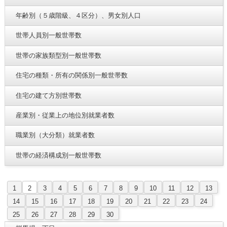
年齢別（５歳階級、４区分）、男女別人口
世帯人員別一般世帯数
世帯の家族類型別一般世帯数
住宅の種類・所有の関係別一般世帯数
住宅の建て方別世帯数
産業別・従業上の地位別就業者数
職業別（大分類）就業者数
世帯の経済構成別一般世帯数
1
2
3
4
5
6
7
8
9
10
11
12
13
14
15
16
17
18
19
20
21
22
23
24
25
26
27
28
29
30