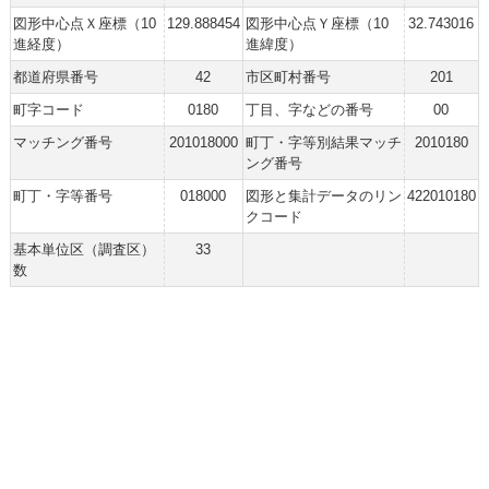
図形中心点Ｘ座標（10
129.888454
図形中心点Ｙ座標（10
32.743016
進経度）
進緯度）
都道府県番号
42
市区町村番号
201
町字コード
0180
丁目、字などの番号
00
マッチング番号
201018000
町丁・字等別結果マッチ
2010180
ング番号
町丁・字等番号
018000
図形と集計データのリン
422010180
クコード
基本単位区（調査区）
33
数