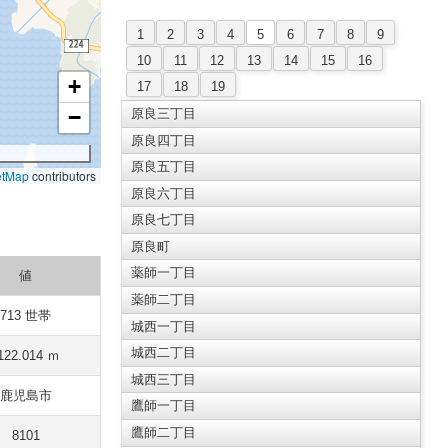
1
2
3
4
5
6
7
8
9
10
11
12
13
14
15
16
+
17
18
19
−
原良三丁目
原良四丁目
原良五丁目
etMap
contributors
原良六丁目
原良七丁目
原良町
薬師一丁目
値
薬師二丁目
713 世帯
城西一丁目
城西二丁目
122.014 ｍ
城西三丁目
鹿児島市
鷹師一丁目
鷹師二丁目
8101