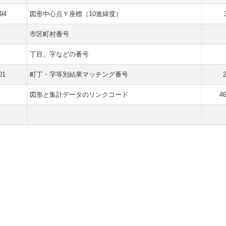
94
図形中心点Ｙ座標（10進緯度）
市区町村番号
丁目、字などの番号
01
町丁・字等別結果マッチング番号
1
図形と集計データのリンクコード
4