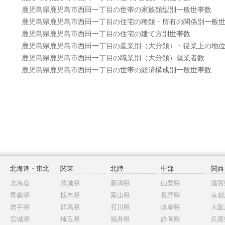
鹿児島県鹿児島市西田一丁目の世帯の家族類型別一般世帯数
鹿児島県鹿児島市西田一丁目の住宅の種類・所有の関係別一般
鹿児島県鹿児島市西田一丁目の住宅の建て方別世帯数
鹿児島県鹿児島市西田一丁目の産業別（大分類）・従業上の地
鹿児島県鹿児島市西田一丁目の職業別（大分類）就業者数
鹿児島県鹿児島市西田一丁目の世帯の経済構成別一般世帯数
北海道・東北
関東
北陸
中部
関西
北海道
茨城県
新潟県
山梨県
滋賀
青森県
栃木県
富山県
長野県
京都
岩手県
群馬県
石川県
岐阜県
大阪
宮城県
埼玉県
福井県
静岡県
兵庫