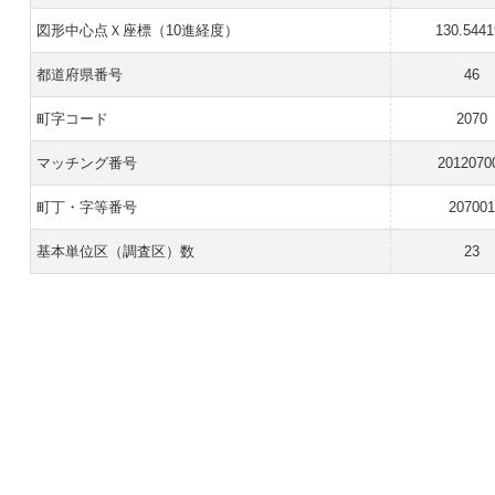
図形中心点Ｘ座標（10進経度）
130.5441
都道府県番号
46
町字コード
2070
マッチング番号
2012070
町丁・字等番号
20700
基本単位区（調査区）数
23