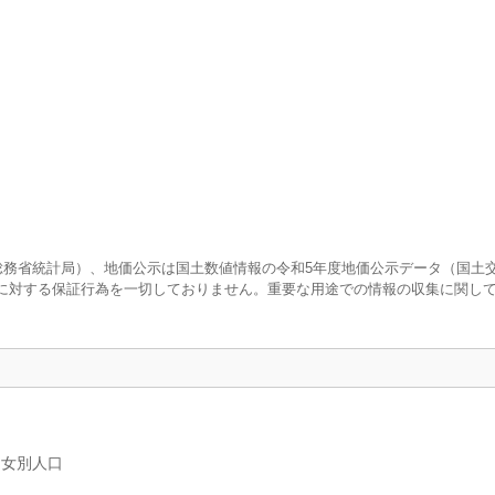
査（総務省統計局）、地価公示は国土数値情報の令和5年度地価公示データ（国土
に対する保証行為を一切しておりません。重要な用途での情報の収集に関し
男女別人口