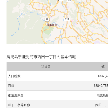
鹿児島県鹿児島市西田一丁目の基本情報
項目名
値
人口総数
1337 
面積
68849.75
都道府県名
鹿児島
町丁・字等名称
西田一丁