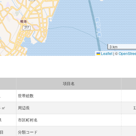
3 km
Leaflet
|
©
OpenStre
項目名
人
世帯総数
5 ㎡
周辺長
1
県
市区町村名
目
分類コード