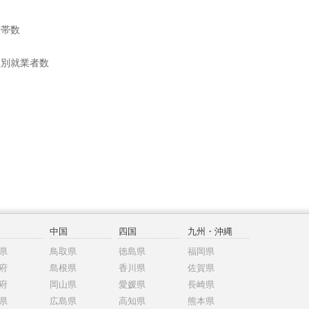
世帯数
位別就業者数
中国
四国
九州・沖縄
県
鳥取県
徳島県
福岡県
府
島根県
香川県
佐賀県
府
岡山県
愛媛県
長崎県
県
広島県
高知県
熊本県