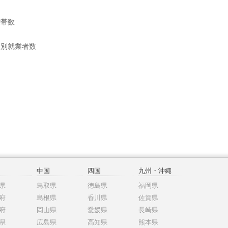
世帯数
位別就業者数
中国
四国
九州・沖縄
県
鳥取県
徳島県
福岡県
府
島根県
香川県
佐賀県
府
岡山県
愛媛県
長崎県
県
広島県
高知県
熊本県