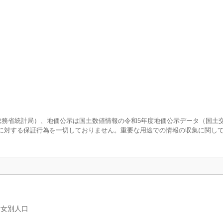
査（総務省統計局）、地価公示は国土数値情報の令和5年度地価公示データ（国土
に対する保証行為を一切しておりません。重要な用途での情報の収集に関し
男女別人口