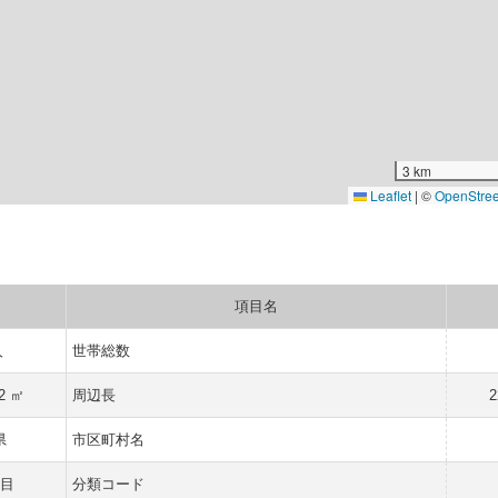
3 km
Leaflet
|
©
OpenStre
項目名
人
世帯総数
92 ㎡
周辺長
2
県
市区町村名
目
分類コード