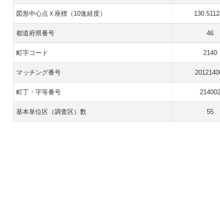
図形中心点Ｘ座標（10進経度）
130.511
都道府県番号
46
町字コード
2140
マッチング番号
2012140
町丁・字等番号
21400
基本単位区（調査区）数
55