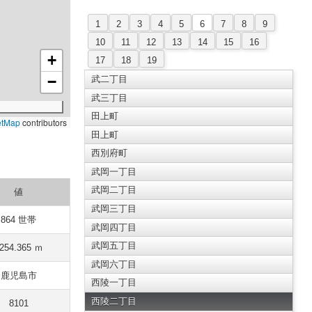
1
2
3
4
5
6
7
8
9
10
11
12
13
14
15
16
+
17
18
19
−
武二丁目
武三丁目
田上町
etMap
contributors
田上町
西別府町
武岡一丁目
武岡二丁目
値
武岡三丁目
864 世帯
武岡四丁目
武岡五丁目
254.365 ｍ
武岡六丁目
鹿児島市
西陵一丁目
西陵二丁目
8101