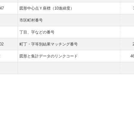
247
図形中心点Ｙ座標（10進緯度）
市区町村番号
丁目、字などの番号
02
町丁・字等別結果マッチング番号
2
図形と集計データのリンクコード
4