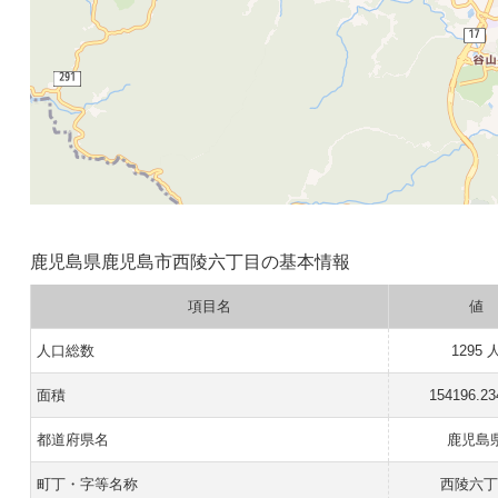
鹿児島県鹿児島市西陵六丁目の基本情報
項目名
値
人口総数
1295 
面積
154196.2
都道府県名
鹿児島
町丁・字等名称
西陵六丁