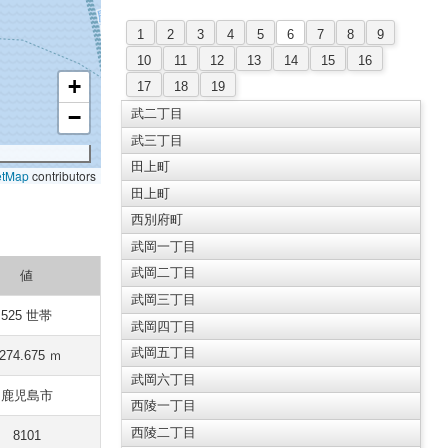
1
2
3
4
5
6
7
8
9
10
11
12
13
14
15
16
+
17
18
19
−
武二丁目
武三丁目
田上町
etMap
contributors
田上町
西別府町
武岡一丁目
武岡二丁目
値
武岡三丁目
525 世帯
武岡四丁目
武岡五丁目
274.675 ｍ
武岡六丁目
鹿児島市
西陵一丁目
西陵二丁目
8101