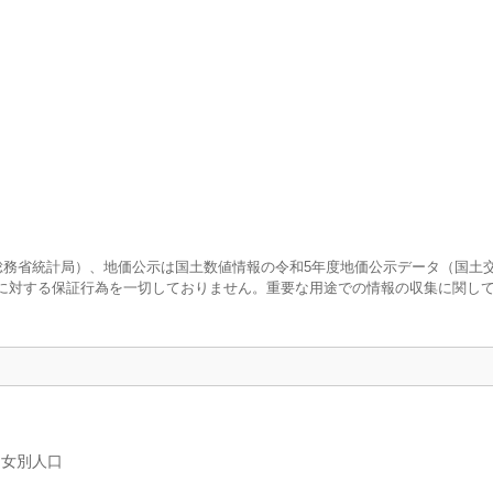
査（総務省統計局）、地価公示は国土数値情報の令和5年度地価公示データ（国土
に対する保証行為を一切しておりません。重要な用途での情報の収集に関し
男女別人口