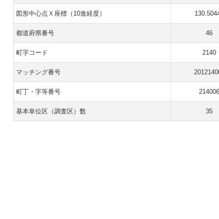
図形中心点Ｘ座標（10進経度）
130.504
都道府県番号
46
町字コード
2140
マッチング番号
2012140
町丁・字等番号
21400
基本単位区（調査区）数
35