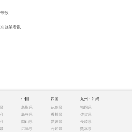
世帯数
位別就業者数
中国
四国
九州・沖縄
県
鳥取県
徳島県
福岡県
府
島根県
香川県
佐賀県
府
岡山県
愛媛県
長崎県
県
広島県
高知県
熊本県