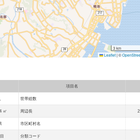
3 km
Leaflet
|
©
OpenStre
項目名
人
世帯総数
34 ㎡
周辺長
2
県
市区町村名
目
分類コード