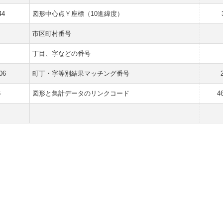
44
図形中心点Ｙ座標（10進緯度）
市区町村番号
丁目、字などの番号
06
町丁・字等別結果マッチング番号
6
図形と集計データのリンクコード
4