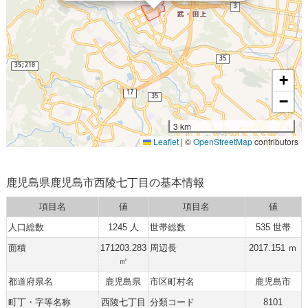
+
−
3 km
Leaflet
|
©
OpenStreetMap
contributors
鹿児島県鹿児島市西陵七丁目の基本情報
項目名
値
項目名
値
人口総数
1245 人
世帯総数
535 世帯
面積
171203.283
周辺長
2017.151 ｍ
㎡
都道府県名
鹿児島県
市区町村名
鹿児島市
町丁・字等名称
西陵七丁目
分類コード
8101