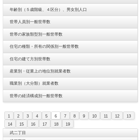
年齢別（５歳階級、４区分）、男女別人口
世帯人員別一般世帯数
世帯の家族類型別一般世帯数
住宅の種類・所有の関係別一般世帯数
住宅の建て方別世帯数
産業別・従業上の地位別就業者数
職業別（大分類）就業者数
世帯の経済構成別一般世帯数
1
2
3
4
5
6
7
8
9
10
11
12
13
14
15
16
17
18
19
武二丁目