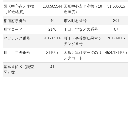
図形中心点Ｘ座標
130.505544
図形中心点Ｙ座標（10
31.585316
（10進経度）
進緯度）
都道府県番号
46
市区町村番号
201
町字コード
2140
丁目、字などの番号
07
マッチング番号
201214007
町丁・字等別結果マッ
201214007
チング番号
町丁・字等番号
214007
図形と集計データのリ
46201214007
ンクコード
基本単位区（調査
41
区）数