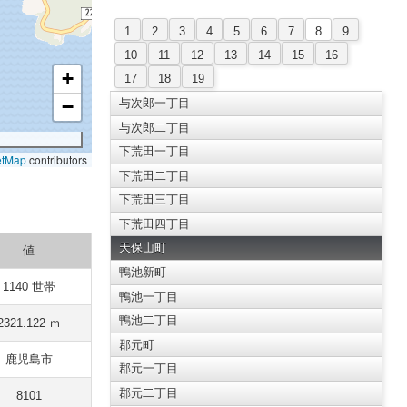
1
2
3
4
5
6
7
8
9
10
11
12
13
14
15
16
+
17
18
19
−
与次郎一丁目
与次郎二丁目
下荒田一丁目
etMap
contributors
下荒田二丁目
下荒田三丁目
下荒田四丁目
天保山町
値
鴨池新町
1140 世帯
鴨池一丁目
鴨池二丁目
2321.122 ｍ
郡元町
鹿児島市
郡元一丁目
郡元二丁目
8101