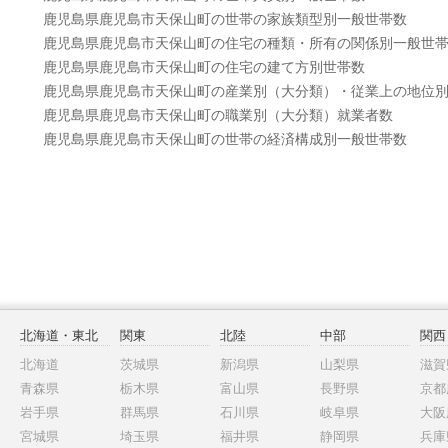
鹿児島県鹿児島市天保山町の世帯の家族類型別一般世帯数
鹿児島県鹿児島市天保山町の住宅の種類・所有の関係別一般世
鹿児島県鹿児島市天保山町の住宅の建て方別世帯数
鹿児島県鹿児島市天保山町の産業別（大分類）・従業上の地位
鹿児島県鹿児島市天保山町の職業別（大分類）就業者数
鹿児島県鹿児島市天保山町の世帯の経済構成別一般世帯数
北海道・東北
関東
北陸
中部
関西
北海道
茨城県
新潟県
山梨県
滋賀
青森県
栃木県
富山県
長野県
京都
岩手県
群馬県
石川県
岐阜県
大阪
宮城県
埼玉県
福井県
静岡県
兵庫