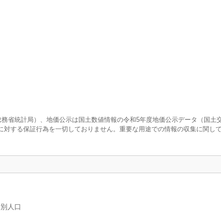
査（総務省統計局）、地価公示は国土数値情報の令和5年度地価公示データ（国土
に対する保証行為を一切しておりません。重要な用途での情報の収集に関し
女別人口