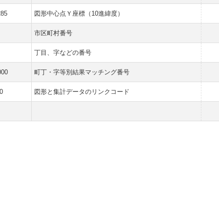
285
図形中心点Ｙ座標（10進緯度）
市区町村番号
丁目、字などの番号
000
町丁・字等別結果マッチング番号
0
図形と集計データのリンクコード