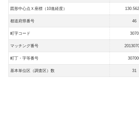
図形中心点Ｘ座標（10進経度）
130.56
都道府県番号
46
町字コード
3070
マッチング番号
201307
町丁・字等番号
30700
基本単位区（調査区）数
31