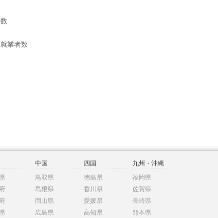
帯数
別就業者数
中国
四国
九州・沖縄
県
鳥取県
徳島県
福岡県
府
島根県
香川県
佐賀県
府
岡山県
愛媛県
長崎県
県
広島県
高知県
熊本県