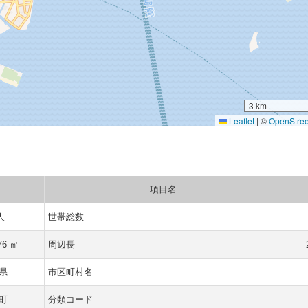
3 km
Leaflet
|
©
OpenStre
項目名
人
世帯総数
76 ㎡
周辺長
県
市区町村名
町
分類コード