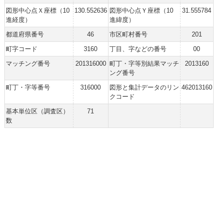
図形中心点Ｘ座標（10
130.552636
図形中心点Ｙ座標（10
31.555784
進経度）
進緯度）
都道府県番号
46
市区町村番号
201
町字コード
3160
丁目、字などの番号
00
マッチング番号
201316000
町丁・字等別結果マッチ
2013160
ング番号
町丁・字等番号
316000
図形と集計データのリン
462013160
クコード
基本単位区（調査区）
71
数