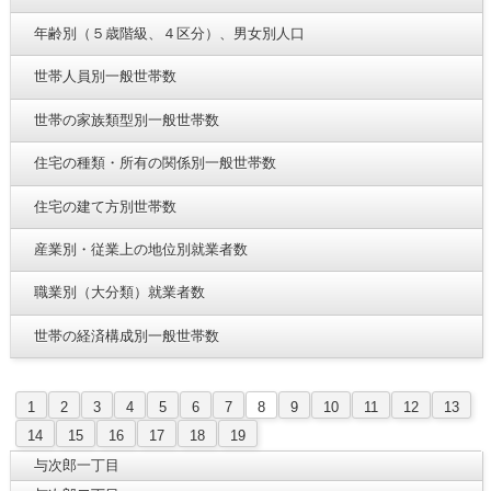
年齢別（５歳階級、４区分）、男女別人口
世帯人員別一般世帯数
世帯の家族類型別一般世帯数
住宅の種類・所有の関係別一般世帯数
住宅の建て方別世帯数
産業別・従業上の地位別就業者数
職業別（大分類）就業者数
世帯の経済構成別一般世帯数
1
2
3
4
5
6
7
8
9
10
11
12
13
14
15
16
17
18
19
与次郎一丁目