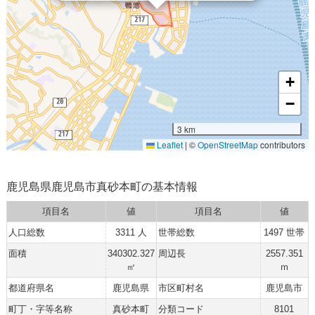
+
−
3 km
Leaflet
|
©
OpenStreetMap
contributors
鹿児島県鹿児島市真砂本町の基本情報
項目名
値
項目名
値
人口総数
3311 人
世帯総数
1497 世帯
面積
340302.327
周辺長
2557.351
㎡
ｍ
都道府県名
鹿児島県
市区町村名
鹿児島市
町丁・字等名称
真砂本町
分類コード
8101