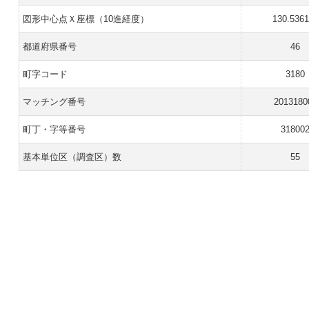
図形中心点Ｘ座標（10進経度）
130.536
都道府県番号
46
町字コード
3180
マッチング番号
2013180
町丁・字等番号
31800
基本単位区（調査区）数
55