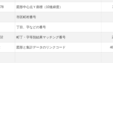
178
図形中心点Ｙ座標（10進緯度）
市区町村番号
丁目、字などの番号
02
町丁・字等別結果マッチング番号
2
図形と集計データのリンクコード
4