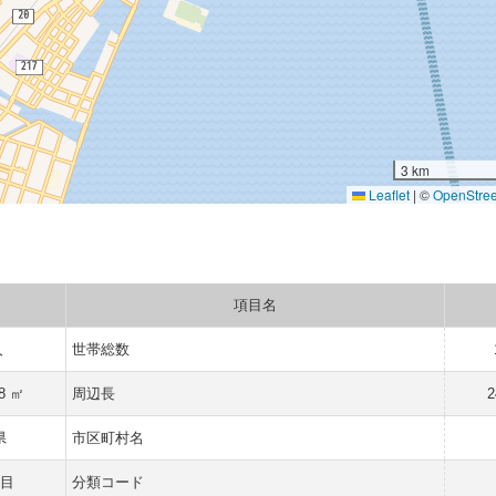
3 km
Leaflet
|
©
OpenStre
項目名
人
世帯総数
48 ㎡
周辺長
2
県
市区町村名
目
分類コード