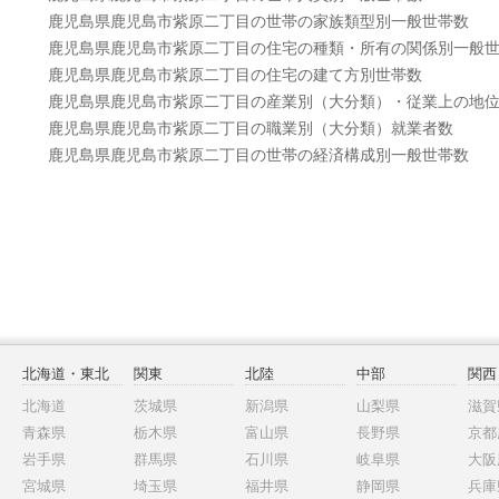
鹿児島県鹿児島市紫原二丁目の世帯の家族類型別一般世帯数
鹿児島県鹿児島市紫原二丁目の住宅の種類・所有の関係別一般
鹿児島県鹿児島市紫原二丁目の住宅の建て方別世帯数
鹿児島県鹿児島市紫原二丁目の産業別（大分類）・従業上の地
鹿児島県鹿児島市紫原二丁目の職業別（大分類）就業者数
鹿児島県鹿児島市紫原二丁目の世帯の経済構成別一般世帯数
北海道・東北
関東
北陸
中部
関西
北海道
茨城県
新潟県
山梨県
滋賀
青森県
栃木県
富山県
長野県
京都
岩手県
群馬県
石川県
岐阜県
大阪
宮城県
埼玉県
福井県
静岡県
兵庫