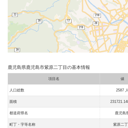
鹿児島県鹿児島市紫原二丁目の基本情報
項目名
値
人口総数
2587 
面積
231721.1
都道府県名
鹿児島
町丁・字等名称
紫原二丁