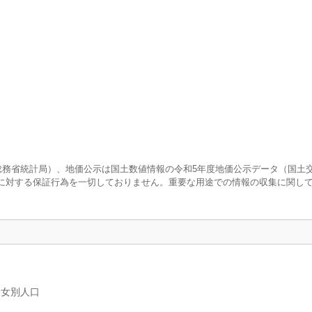
査（総務省統計局）、地価公示は国土数値情報の令和5年度地価公示データ（国土
に対する保証行為を一切しておりません。重要な用途での情報の収集に関し
男女別人口