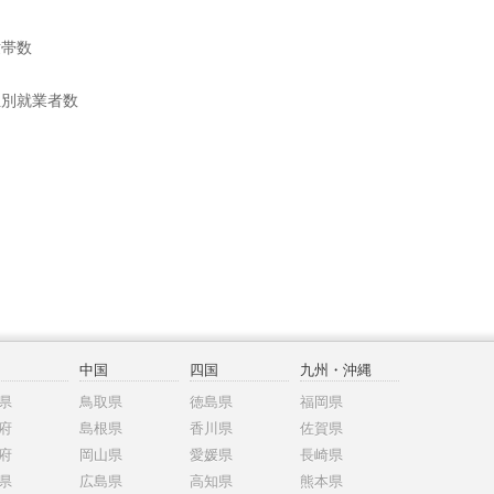
世帯数
位別就業者数
中国
四国
九州・沖縄
県
鳥取県
徳島県
福岡県
府
島根県
香川県
佐賀県
府
岡山県
愛媛県
長崎県
県
広島県
高知県
熊本県