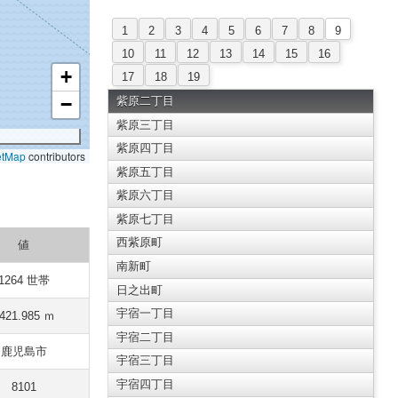
1
2
3
4
5
6
7
8
9
10
11
12
13
14
15
16
+
17
18
19
−
紫原二丁目
紫原三丁目
紫原四丁目
etMap
contributors
紫原五丁目
紫原六丁目
紫原七丁目
西紫原町
値
南新町
1264 世帯
日之出町
宇宿一丁目
421.985 ｍ
宇宿二丁目
鹿児島市
宇宿三丁目
宇宿四丁目
8101