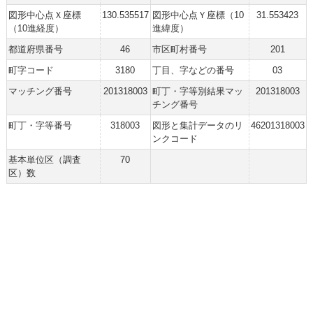
図形中心点Ｘ座標
130.535517
図形中心点Ｙ座標（10
31.553423
（10進経度）
進緯度）
都道府県番号
46
市区町村番号
201
町字コード
3180
丁目、字などの番号
03
マッチング番号
201318003
町丁・字等別結果マッ
201318003
チング番号
町丁・字等番号
318003
図形と集計データのリ
46201318003
ンクコード
基本単位区（調査
70
区）数