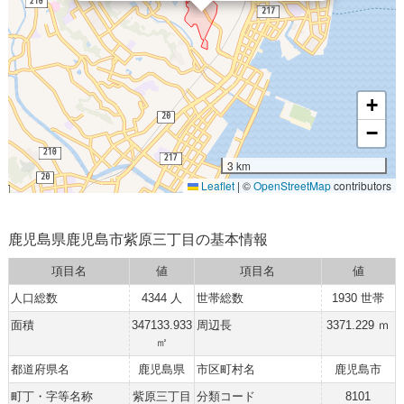
+
−
3 km
Leaflet
|
©
OpenStreetMap
contributors
鹿児島県鹿児島市紫原三丁目の基本情報
項目名
値
項目名
値
人口総数
4344 人
世帯総数
1930 世帯
面積
347133.933
周辺長
3371.229 ｍ
㎡
都道府県名
鹿児島県
市区町村名
鹿児島市
町丁・字等名称
紫原三丁目
分類コード
8101