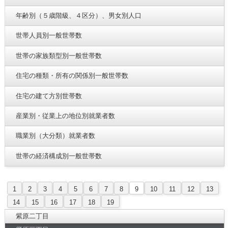
年齢別（５歳階級、４区分）、男女別人口
世帯人員別一般世帯数
世帯の家族類型別一般世帯数
住宅の種類・所有の関係別一般世帯数
住宅の建て方別世帯数
産業別・従業上の地位別就業者数
職業別（大分類）就業者数
世帯の経済構成別一般世帯数
1
2
3
4
5
6
7
8
9
10
11
12
13
14
15
16
17
18
19
紫原二丁目