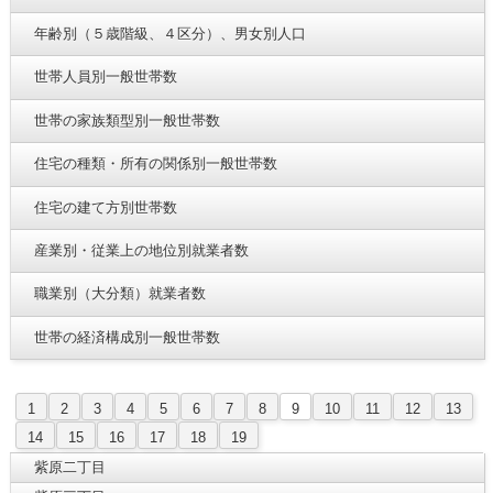
年齢別（５歳階級、４区分）、男女別人口
世帯人員別一般世帯数
世帯の家族類型別一般世帯数
住宅の種類・所有の関係別一般世帯数
住宅の建て方別世帯数
産業別・従業上の地位別就業者数
職業別（大分類）就業者数
世帯の経済構成別一般世帯数
1
2
3
4
5
6
7
8
9
10
11
12
13
14
15
16
17
18
19
紫原二丁目