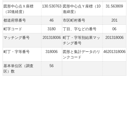
図形中心点Ｘ座標
130.530763
図形中心点Ｙ座標（10
31.563809
（10進経度）
進緯度）
都道府県番号
46
市区町村番号
201
町字コード
3180
丁目、字などの番号
06
マッチング番号
201318006
町丁・字等別結果マッ
201318006
チング番号
町丁・字等番号
318006
図形と集計データのリ
46201318006
ンクコード
基本単位区（調査
56
区）数