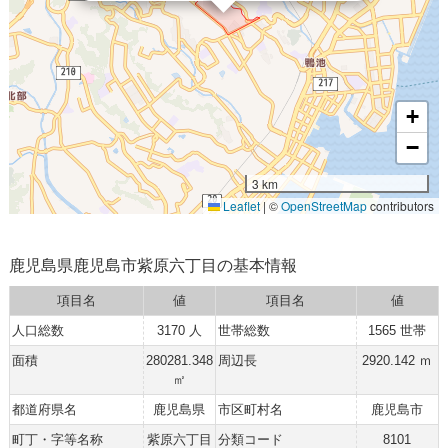
+
−
3 km
Leaflet
|
©
OpenStreetMap
contributors
鹿児島県鹿児島市紫原六丁目の基本情報
項目名
値
項目名
値
人口総数
3170 人
世帯総数
1565 世帯
面積
280281.348
周辺長
2920.142 ｍ
㎡
都道府県名
鹿児島県
市区町村名
鹿児島市
町丁・字等名称
紫原六丁目
分類コード
8101