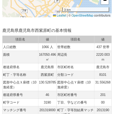
−
3 km
Leaflet
|
©
OpenStreetMap
contributors
鹿児島県鹿児島市西紫原町の基本情報
項目名
値
項目名
値
人口総数
1066 人
世帯総数
437 世帯
面積
167050.496
周辺長
2220.003
㎡
ｍ
都道府県名
鹿児島県
市区町村名
鹿児島市
町丁・字等名称
西紫原町
分類コード
8101
図形中心点Ｘ座標（10
130.528785
図形中心点Ｙ座標（10
31.556268
進経度）
進緯度）
都道府県番号
46
市区町村番号
201
町字コード
3190
丁目、字などの番号
00
マッチング番号
201319000
町丁・字等別結果マッチ
2013190