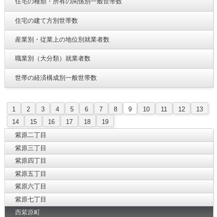
住宅の種類・所有の関係別一般世帯数
住宅の建て方別世帯数
産業別・従業上の地位別就業者数
職業別（大分類）就業者数
世帯の経済構成別一般世帯数
1
2
3
4
5
6
7
8
9
10
11
12
13
14
15
16
17
18
19
紫原二丁目
紫原三丁目
紫原四丁目
紫原五丁目
紫原六丁目
紫原七丁目
西紫原町