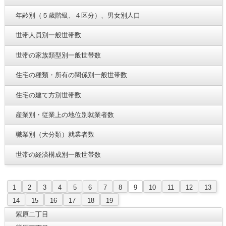
年齢別（５歳階級、４区分）、男女別人口
世帯人員別一般世帯数
世帯の家族類型別一般世帯数
住宅の種類・所有の関係別一般世帯数
住宅の建て方別世帯数
産業別・従業上の地位別就業者数
職業別（大分類）就業者数
世帯の経済構成別一般世帯数
1
2
3
4
5
6
7
8
9
10
11
12
13
14
15
16
17
18
19
紫原二丁目