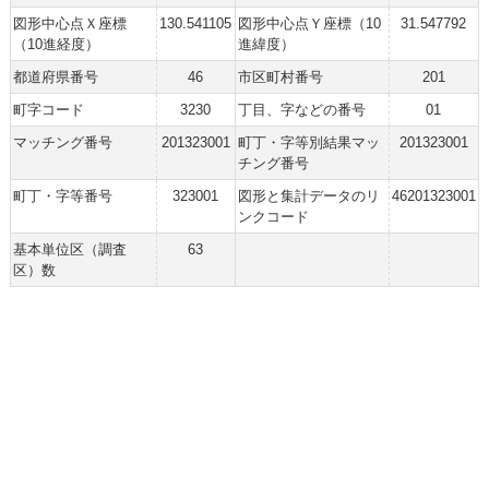
図形中心点Ｘ座標
130.541105
図形中心点Ｙ座標（10
31.547792
（10進経度）
進緯度）
都道府県番号
46
市区町村番号
201
町字コード
3230
丁目、字などの番号
01
マッチング番号
201323001
町丁・字等別結果マッ
201323001
チング番号
町丁・字等番号
323001
図形と集計データのリ
46201323001
ンクコード
基本単位区（調査
63
区）数