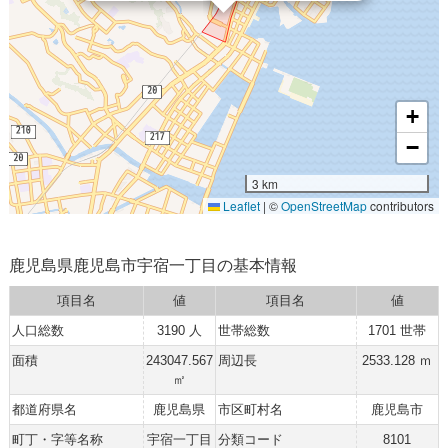
+
−
3 km
Leaflet
|
©
OpenStreetMap
contributors
鹿児島県鹿児島市宇宿一丁目の基本情報
項目名
値
項目名
値
人口総数
3190 人
世帯総数
1701 世帯
面積
243047.567
周辺長
2533.128 ｍ
㎡
都道府県名
鹿児島県
市区町村名
鹿児島市
町丁・字等名称
宇宿一丁目
分類コード
8101