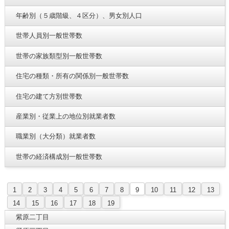
年齢別（５歳階級、４区分）、男女別人口
世帯人員別一般世帯数
世帯の家族類型別一般世帯数
住宅の種類・所有の関係別一般世帯数
住宅の建て方別世帯数
産業別・従業上の地位別就業者数
職業別（大分類）就業者数
世帯の経済構成別一般世帯数
1
2
3
4
5
6
7
8
9
10
11
12
13
14
15
16
17
18
19
紫原二丁目