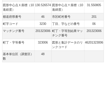
図形中心点Ｘ座標（10
130.526574
図形中心点Ｙ座標（10
31.550805
進経度）
進緯度）
都道府県番号
46
市区町村番号
201
町字コード
3230
丁目、字などの番号
06
マッチング番号
201323006
町丁・字等別結果マッ
201323006
チング番号
町丁・字等番号
323006
図形と集計データのリ
46201323006
ンクコード
基本単位区（調査区）
48
数