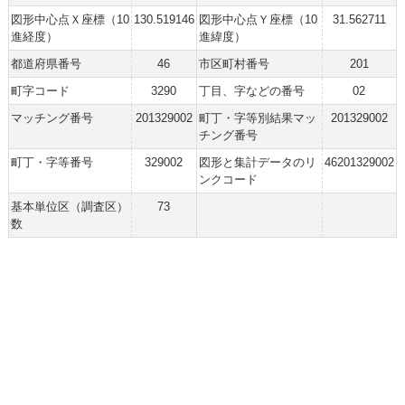
図形中心点Ｘ座標（10
130.519146
図形中心点Ｙ座標（10
31.562711
進経度）
進緯度）
都道府県番号
46
市区町村番号
201
町字コード
3290
丁目、字などの番号
02
マッチング番号
201329002
町丁・字等別結果マッ
201329002
チング番号
町丁・字等番号
329002
図形と集計データのリ
46201329002
ンクコード
基本単位区（調査区）
73
数