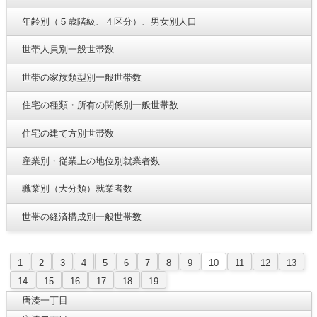
年齢別（５歳階級、４区分）、男女別人口
世帯人員別一般世帯数
世帯の家族類型別一般世帯数
住宅の種類・所有の関係別一般世帯数
住宅の建て方別世帯数
産業別・従業上の地位別就業者数
職業別（大分類）就業者数
世帯の経済構成別一般世帯数
1
2
3
4
5
6
7
8
9
10
11
12
13
14
15
16
17
18
19
唐湊一丁目