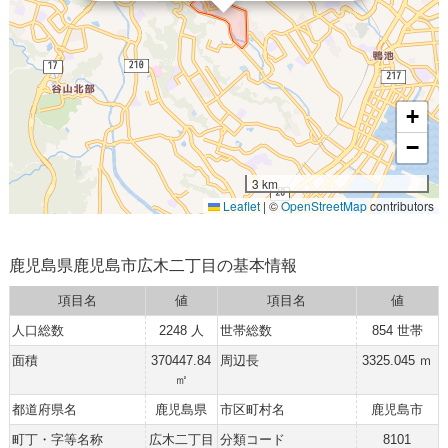
+
−
3 km
Leaflet
|
©
OpenStreetMap
contributors
鹿児島県鹿児島市広木二丁目の基本情報
項目名
値
項目名
値
人口総数
2248 人
世帯総数
854 世帯
面積
370447.84
周辺長
3325.045 ｍ
㎡
都道府県名
鹿児島県
市区町村名
鹿児島市
町丁・字等名称
広木二丁目
分類コード
8101