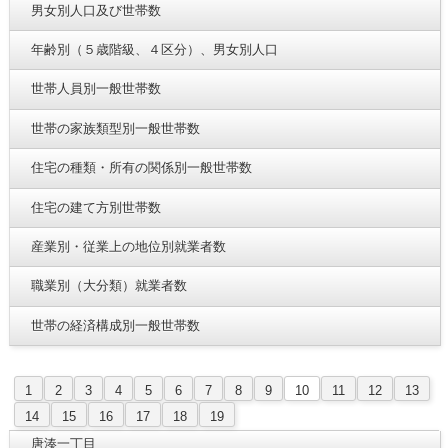
男女別人口及び世帯数
年齢別（５歳階級、４区分）、男女別人口
世帯人員別一般世帯数
世帯の家族類型別一般世帯数
住宅の種類・所有の関係別一般世帯数
住宅の建て方別世帯数
産業別・従業上の地位別就業者数
職業別（大分類）就業者数
世帯の経済構成別一般世帯数
1
2
3
4
5
6
7
8
9
10
11
12
13
14
15
16
17
18
19
唐湊一丁目