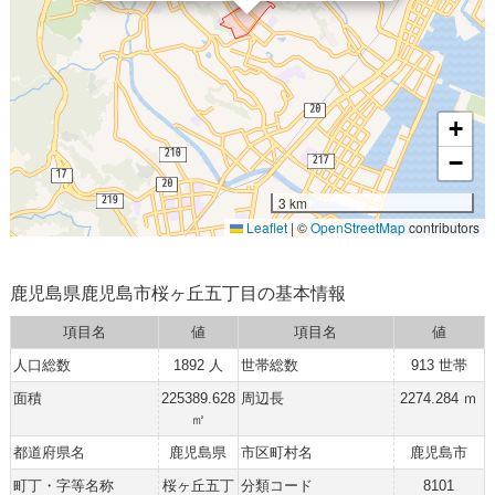
+
−
3 km
Leaflet
|
©
OpenStreetMap
contributors
鹿児島県鹿児島市桜ヶ丘五丁目の基本情報
項目名
値
項目名
値
人口総数
1892 人
世帯総数
913 世帯
面積
225389.628
周辺長
2274.284 ｍ
㎡
都道府県名
鹿児島県
市区町村名
鹿児島市
町丁・字等名称
桜ヶ丘五丁
分類コード
8101