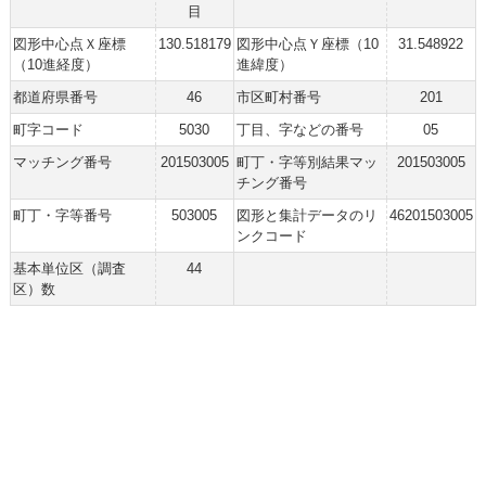
目
図形中心点Ｘ座標
130.518179
図形中心点Ｙ座標（10
31.548922
（10進経度）
進緯度）
都道府県番号
46
市区町村番号
201
町字コード
5030
丁目、字などの番号
05
マッチング番号
201503005
町丁・字等別結果マッ
201503005
チング番号
町丁・字等番号
503005
図形と集計データのリ
46201503005
ンクコード
基本単位区（調査
44
区）数