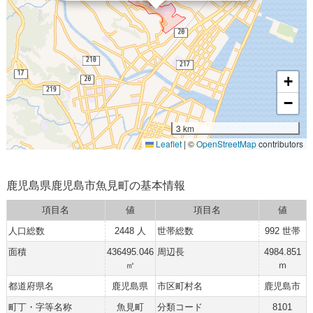
+
−
3 km
Leaflet
|
©
OpenStreetMap
contributors
鹿児島県鹿児島市魚見町の基本情報
項目名
値
項目名
値
人口総数
2448 人
世帯総数
992 世帯
面積
436495.046
周辺長
4984.851
㎡
ｍ
都道府県名
鹿児島県
市区町村名
鹿児島市
町丁・字等名称
魚見町
分類コード
8101