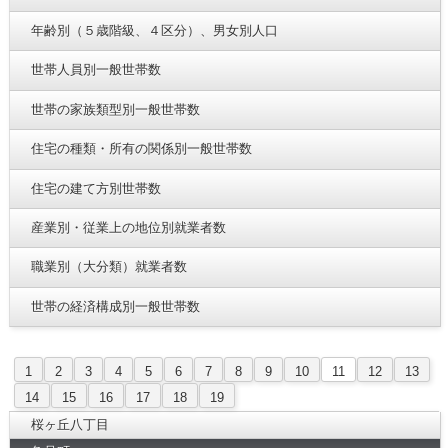
年齢別（５歳階級、４区分）、男女別人口
世帯人員別一般世帯数
世帯の家族類型別一般世帯数
住宅の種類・所有の関係別一般世帯数
住宅の建て方別世帯数
産業別・従業上の地位別就業者数
職業別（大分類）就業者数
世帯の経済構成別一般世帯数
1
2
3
4
5
6
7
8
9
10
11
12
13
14
15
16
17
18
19
桜ヶ丘八丁目