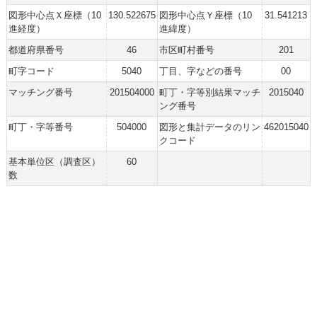
図形中心点Ｘ座標（10
130.522675
図形中心点Ｙ座標（10
31.541213
進経度）
進緯度）
都道府県番号
46
市区町村番号
201
町字コード
5040
丁目、字などの番号
00
マッチング番号
201504000
町丁・字等別結果マッチ
2015040
ング番号
町丁・字等番号
504000
図形と集計データのリン
462015040
クコード
基本単位区（調査区）
60
数