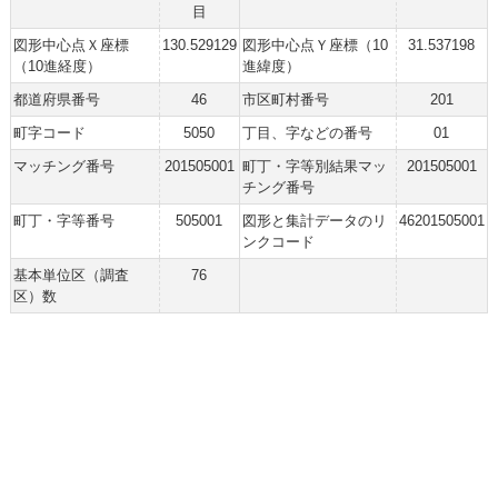
目
図形中心点Ｘ座標
130.529129
図形中心点Ｙ座標（10
31.537198
（10進経度）
進緯度）
都道府県番号
46
市区町村番号
201
町字コード
5050
丁目、字などの番号
01
マッチング番号
201505001
町丁・字等別結果マッ
201505001
チング番号
町丁・字等番号
505001
図形と集計データのリ
46201505001
ンクコード
基本単位区（調査
76
区）数