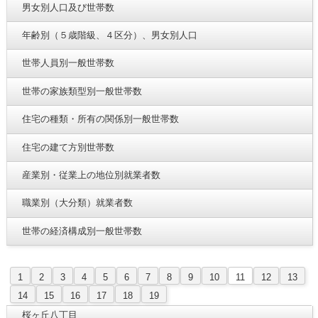
男女別人口及び世帯数
年齢別（５歳階級、４区分）、男女別人口
世帯人員別一般世帯数
世帯の家族類型別一般世帯数
住宅の種類・所有の関係別一般世帯数
住宅の建て方別世帯数
産業別・従業上の地位別就業者数
職業別（大分類）就業者数
世帯の経済構成別一般世帯数
1
2
3
4
5
6
7
8
9
10
11
12
13
14
15
16
17
18
19
桜ヶ丘八丁目