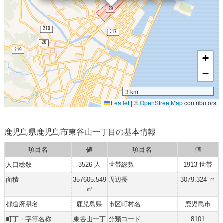
+
−
3 km
Leaflet
|
©
OpenStreetMap
contributors
鹿児島県鹿児島市東谷山一丁目の基本情報
項目名
値
項目名
値
人口総数
3526 人
世帯総数
1913 世帯
面積
357605.549
周辺長
3079.324 ｍ
㎡
都道府県名
鹿児島県
市区町村名
鹿児島市
町丁・字等名称
東谷山一丁
分類コード
8101