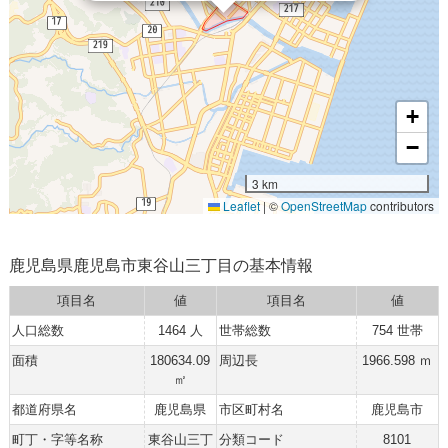
+
−
3 km
Leaflet
|
©
OpenStreetMap
contributors
鹿児島県鹿児島市東谷山三丁目の基本情報
項目名
値
項目名
値
人口総数
1464 人
世帯総数
754 世帯
面積
180634.09
周辺長
1966.598 ｍ
㎡
都道府県名
鹿児島県
市区町村名
鹿児島市
町丁・字等名称
東谷山三丁
分類コード
8101