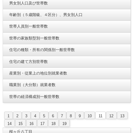
男女別人口及び世帯数
年齢別（５歳階級、４区分）、男女別人口
世帯人員別一般世帯数
世帯の家族類型別一般世帯数
住宅の種類・所有の関係別一般世帯数
住宅の建て方別世帯数
産業別・従業上の地位別就業者数
職業別（大分類）就業者数
世帯の経済構成別一般世帯数
1
2
3
4
5
6
7
8
9
10
11
12
13
14
15
16
17
18
19
桜ヶ丘八丁目