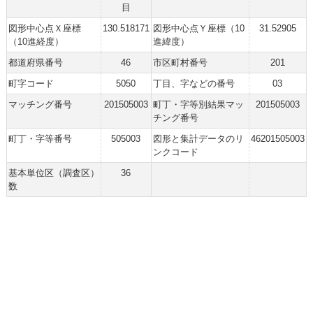
目
図形中心点Ｘ座標
130.518171
図形中心点Ｙ座標（10
31.52905
（10進経度）
進緯度）
都道府県番号
46
市区町村番号
201
町字コード
5050
丁目、字などの番号
03
マッチング番号
201505003
町丁・字等別結果マッ
201505003
チング番号
町丁・字等番号
505003
図形と集計データのリ
46201505003
ンクコード
基本単位区（調査区）
36
数