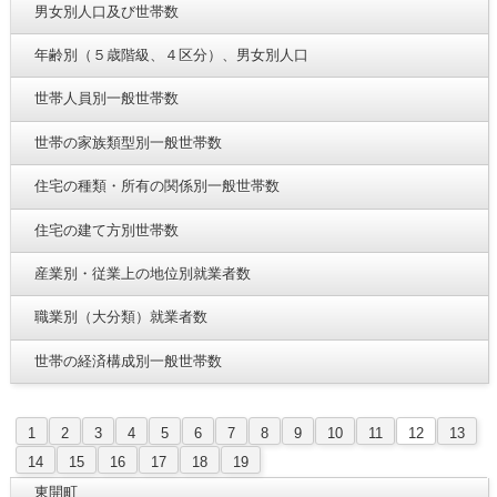
男女別人口及び世帯数
年齢別（５歳階級、４区分）、男女別人口
世帯人員別一般世帯数
世帯の家族類型別一般世帯数
住宅の種類・所有の関係別一般世帯数
住宅の建て方別世帯数
産業別・従業上の地位別就業者数
職業別（大分類）就業者数
世帯の経済構成別一般世帯数
1
2
3
4
5
6
7
8
9
10
11
12
13
14
15
16
17
18
19
東開町