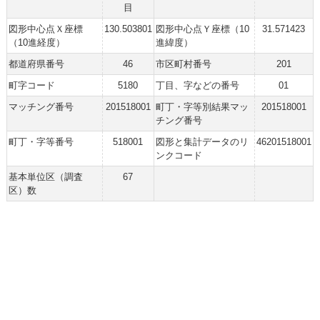
目
図形中心点Ｘ座標
130.503801
図形中心点Ｙ座標（10
31.571423
（10進経度）
進緯度）
都道府県番号
46
市区町村番号
201
町字コード
5180
丁目、字などの番号
01
マッチング番号
201518001
町丁・字等別結果マッ
201518001
チング番号
町丁・字等番号
518001
図形と集計データのリ
46201518001
ンクコード
基本単位区（調査
67
区）数