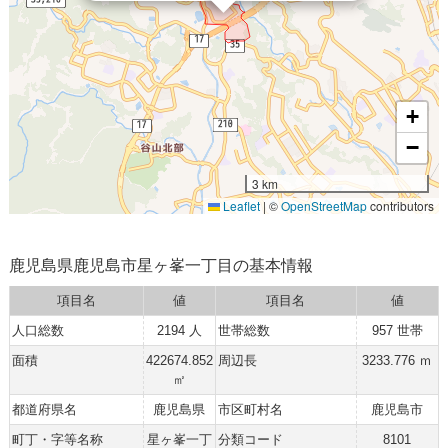
+
−
3 km
Leaflet
|
©
OpenStreetMap
contributors
鹿児島県鹿児島市星ヶ峯一丁目の基本情報
項目名
値
項目名
値
人口総数
2194 人
世帯総数
957 世帯
面積
422674.852
周辺長
3233.776 ｍ
㎡
都道府県名
鹿児島県
市区町村名
鹿児島市
町丁・字等名称
星ヶ峯一丁
分類コード
8101