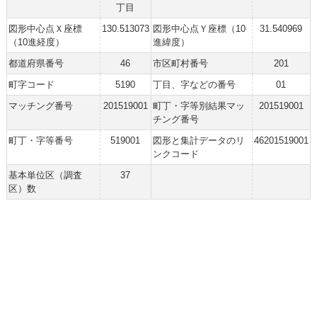
丁目
図形中心点Ｘ座標
130.513073
図形中心点Ｙ座標（10
31.540969
（10進経度）
進緯度）
都道府県番号
46
市区町村番号
201
町字コード
5190
丁目、字などの番号
01
マッチング番号
201519001
町丁・字等別結果マッ
201519001
チング番号
町丁・字等番号
519001
図形と集計データのリ
46201519001
ンクコード
基本単位区（調査
37
区）数