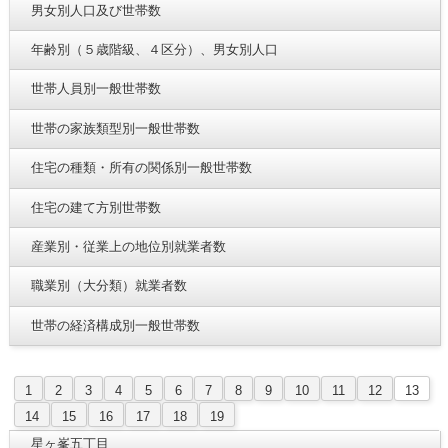
男女別人口及び世帯数
年齢別（５歳階級、４区分）、男女別人口
世帯人員別一般世帯数
世帯の家族類型別一般世帯数
住宅の種類・所有の関係別一般世帯数
住宅の建て方別世帯数
産業別・従業上の地位別就業者数
職業別（大分類）就業者数
世帯の経済構成別一般世帯数
1
2
3
4
5
6
7
8
9
10
11
12
13
14
15
16
17
18
19
星ヶ峯五丁目