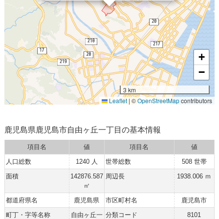
+
−
3 km
Leaflet
|
©
OpenStreetMap
contributors
鹿児島県鹿児島市自由ヶ丘一丁目の基本情報
項目名
値
項目名
値
人口総数
1240 人
世帯総数
508 世帯
面積
142876.587
周辺長
1938.006 ｍ
㎡
都道府県名
鹿児島県
市区町村名
鹿児島市
町丁・字等名称
自由ヶ丘一
分類コード
8101