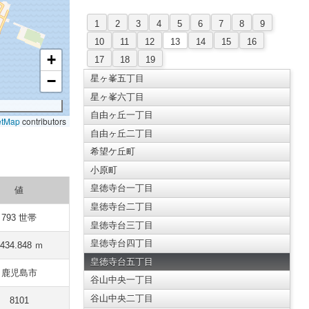
1
2
3
4
5
6
7
8
9
10
11
12
13
14
15
16
+
17
18
19
−
星ヶ峯五丁目
星ヶ峯六丁目
自由ヶ丘一丁目
etMap
contributors
自由ヶ丘二丁目
希望ケ丘町
小原町
皇徳寺台一丁目
値
皇徳寺台二丁目
793 世帯
皇徳寺台三丁目
皇徳寺台四丁目
434.848 ｍ
皇徳寺台五丁目
鹿児島市
谷山中央一丁目
谷山中央二丁目
8101