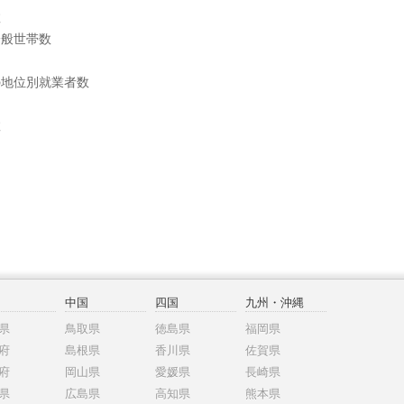
数
一般世帯数
の地位別就業者数
数
中国
四国
九州・沖縄
県
鳥取県
徳島県
福岡県
府
島根県
香川県
佐賀県
府
岡山県
愛媛県
長崎県
県
広島県
高知県
熊本県