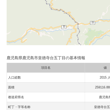
鹿児島県鹿児島市皇徳寺台五丁目の基本情報
項目名
値
人口総数
2015 
面積
259116.8
都道府県名
鹿児島
町丁・字等名称
皇徳寺台