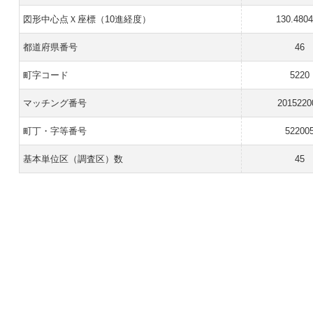
図形中心点Ｘ座標（10進経度）
130.480
都道府県番号
46
町字コード
5220
マッチング番号
2015220
町丁・字等番号
52200
基本単位区（調査区）数
45