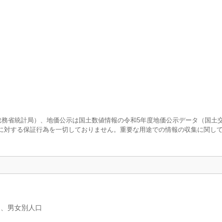
査（総務省統計局）、地価公示は国土数値情報の令和5年度地価公示データ（国土
に対する保証行為を一切しておりません。重要な用途での情報の収集に関し
）、男女別人口