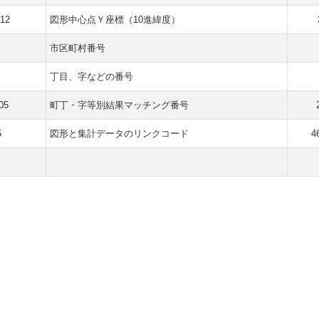
412
図形中心点Ｙ座標（10進緯度）
市区町村番号
丁目、字などの番号
05
町丁・字等別結果マッチング番号
5
図形と集計データのリンクコード
4