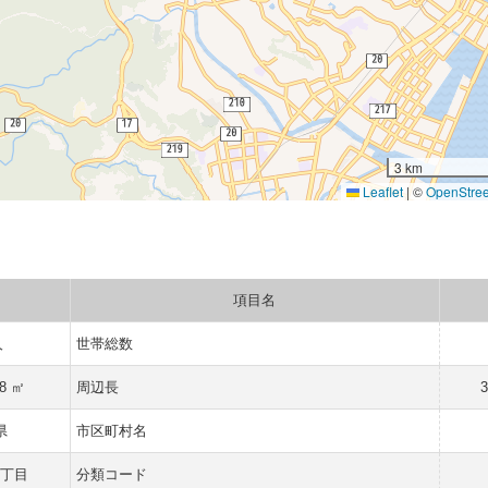
3 km
Leaflet
|
©
OpenStre
項目名
人
世帯総数
88 ㎡
周辺長
3
県
市区町村名
五丁目
分類コード