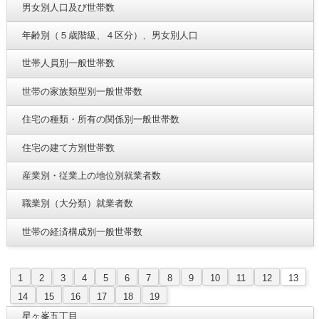
男女別人口及び世帯数
年齢別（５歳階級、４区分）、男女別人口
世帯人員別一般世帯数
世帯の家族類型別一般世帯数
住宅の種類・所有の関係別一般世帯数
住宅の建て方別世帯数
産業別・従業上の地位別就業者数
職業別（大分類）就業者数
世帯の経済構成別一般世帯数
1
2
3
4
5
6
7
8
9
10
11
12
13
14
15
16
17
18
19
星ヶ峯五丁目