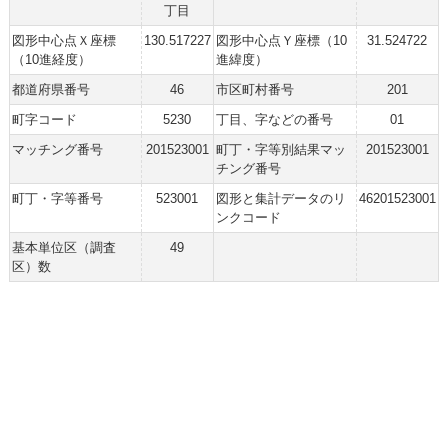
丁目
図形中心点Ｘ座標
130.517227
図形中心点Ｙ座標（10
31.524722
（10進経度）
進緯度）
都道府県番号
46
市区町村番号
201
町字コード
5230
丁目、字などの番号
01
マッチング番号
201523001
町丁・字等別結果マッ
201523001
チング番号
町丁・字等番号
523001
図形と集計データのリ
46201523001
ンクコード
基本単位区（調査
49
区）数