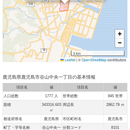
+
−
3 km
Leaflet
|
©
OpenStreetMap
contributors
鹿児島県鹿児島市谷山中央一丁目の基本情報
項目名
値
項目名
値
人口総数
1777 人
世帯総数
845 世帯
面積
343316.603
周辺長
2862.79 ｍ
㎡
都道府県名
鹿児島県
市区町村名
鹿児島市
町丁・字等名称
谷山中央一
分類コード
8101