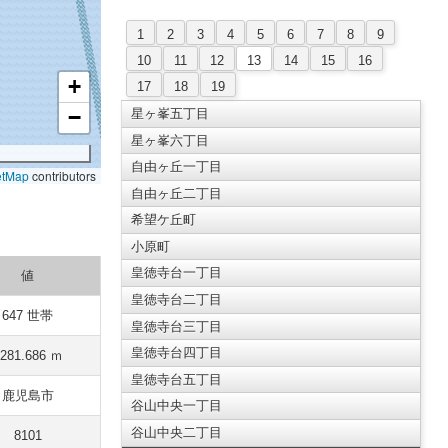
1
2
3
4
5
6
7
8
9
10
11
12
13
14
15
16
+
17
18
19
−
星ヶ峯五丁目
星ヶ峯六丁目
自由ヶ丘一丁目
etMap
contributors
自由ヶ丘二丁目
希望ケ丘町
小原町
皇徳寺台一丁目
値
皇徳寺台二丁目
647 世帯
皇徳寺台三丁目
皇徳寺台四丁目
281.686 ｍ
皇徳寺台五丁目
鹿児島市
谷山中央一丁目
谷山中央二丁目
8101