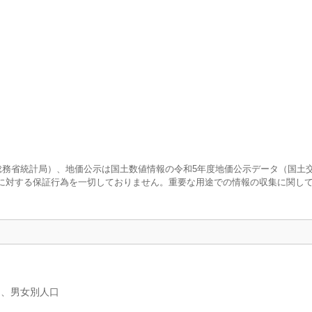
査（総務省統計局）、地価公示は国土数値情報の令和5年度地価公示データ（国土
に対する保証行為を一切しておりません。重要な用途での情報の収集に関し
）、男女別人口