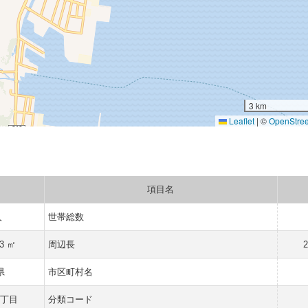
3 km
Leaflet
|
©
OpenStre
項目名
人
世帯総数
83 ㎡
周辺長
2
県
市区町村名
三丁目
分類コード