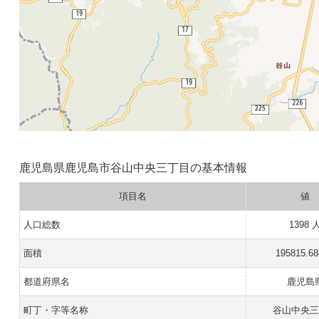
鹿児島県鹿児島市谷山中央三丁目の基本情報
項目名
値
人口総数
1398 
面積
195815.6
都道府県名
鹿児島
町丁・字等名称
谷山中央