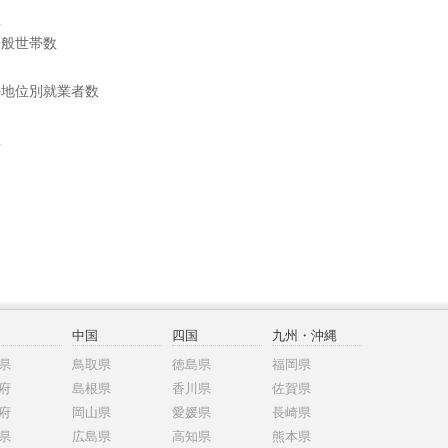
数
一般世帯数
の地位別就業者数
数
中国
四国
九州・沖縄
県
鳥取県
徳島県
福岡県
府
島根県
香川県
佐賀県
府
岡山県
愛媛県
長崎県
県
広島県
高知県
熊本県