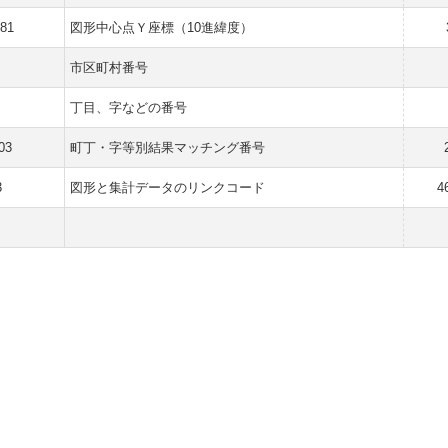
381
図形中心点Ｙ座標（10進緯度）
市区町村番号
丁目、字などの番号
03
町丁・字等別結果マッチング番号
3
図形と集計データのリンクコード
4