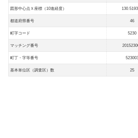
図形中心点Ｘ座標（10進経度）
130.519
都道府県番号
46
町字コード
5230
マッチング番号
2015230
町丁・字等番号
52300
基本単位区（調査区）数
25