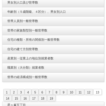
男女別人口及び世帯数
年齢別（５歳階級、４区分）、男女別人口
世帯人員別一般世帯数
世帯の家族類型別一般世帯数
住宅の種類・所有の関係別一般世帯数
住宅の建て方別世帯数
産業別・従業上の地位別就業者数
職業別（大分類）就業者数
世帯の経済構成別一般世帯数
1
2
3
4
5
6
7
8
9
10
11
12
13
14
15
16
17
18
19
星ヶ峯五丁目