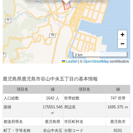
+
−
3 km
Leaflet
|
©
OpenStreetMap
contributors
鹿児島県鹿児島市谷山中央五丁目の基本情報
項目名
値
項目名
値
人口総数
1642 人
世帯総数
747 世帯
面積
175551.545
周辺長
1695.375 ｍ
㎡
都道府県名
鹿児島県
市区町村名
鹿児島市
町丁・字等名称
谷山中央五
分類コード
8101