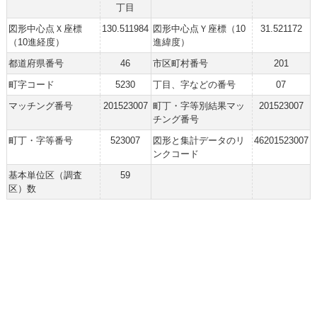
丁目
図形中心点Ｘ座標
130.511984
図形中心点Ｙ座標（10
31.521172
（10進経度）
進緯度）
都道府県番号
46
市区町村番号
201
町字コード
5230
丁目、字などの番号
07
マッチング番号
201523007
町丁・字等別結果マッ
201523007
チング番号
町丁・字等番号
523007
図形と集計データのリ
46201523007
ンクコード
基本単位区（調査
59
区）数