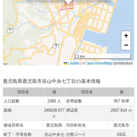
+
−
3 km
Leaflet
|
©
OpenStreetMap
contributors
鹿児島県鹿児島市谷山中央七丁目の基本情報
項目名
値
項目名
値
人口総数
2380 人
世帯総数
957 世帯
面積
245639.977
周辺長
2507.814 ｍ
㎡
都道府県名
鹿児島県
市区町村名
鹿児島市
町丁・字等名称
谷山中央七
分類コード
8101