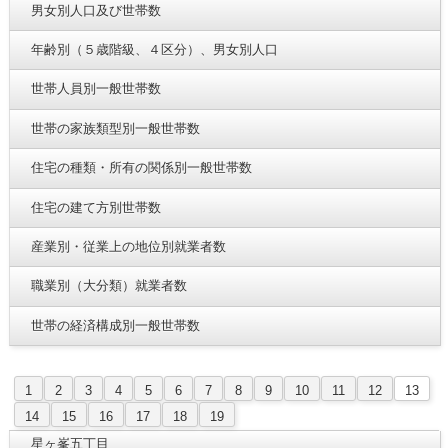
男女別人口及び世帯数
年齢別（５歳階級、４区分）、男女別人口
世帯人員別一般世帯数
世帯の家族類型別一般世帯数
住宅の種類・所有の関係別一般世帯数
住宅の建て方別世帯数
産業別・従業上の地位別就業者数
職業別（大分類）就業者数
世帯の経済構成別一般世帯数
1
2
3
4
5
6
7
8
9
10
11
12
13
14
15
16
17
18
19
星ヶ峯五丁目