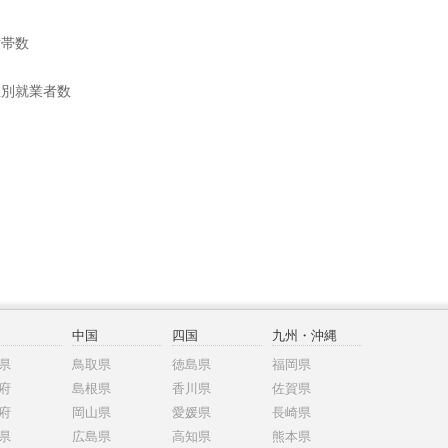
世帯数
位別就業者数
中国
四国
九州・沖縄
県
鳥取県
徳島県
福岡県
府
島根県
香川県
佐賀県
府
岡山県
愛媛県
長崎県
県
広島県
高知県
熊本県