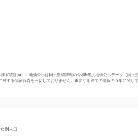
査（総務省統計局）、地価公示は国土数値情報の令和5年度地価公示データ（国土
に対する保証行為を一切しておりません。重要な用途での情報の収集に関し
男女別人口