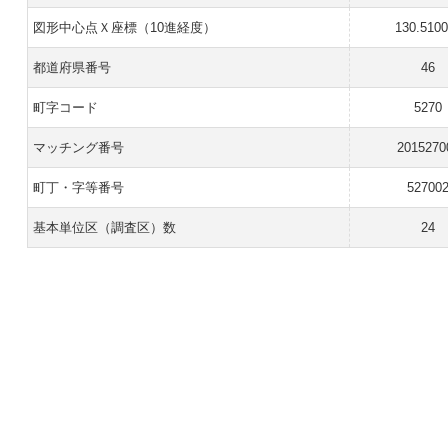
図形中心点Ｘ座標（10進経度）
130.510
都道府県番号
46
町字コード
5270
マッチング番号
2015270
町丁・字等番号
52700
基本単位区（調査区）数
24