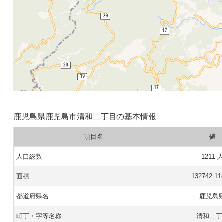
鹿児島県鹿児島市清和二丁目の基本情報
項目名
値
人口総数
1211 
面積
132742.1
都道府県名
鹿児島
町丁・字等名称
清和二丁