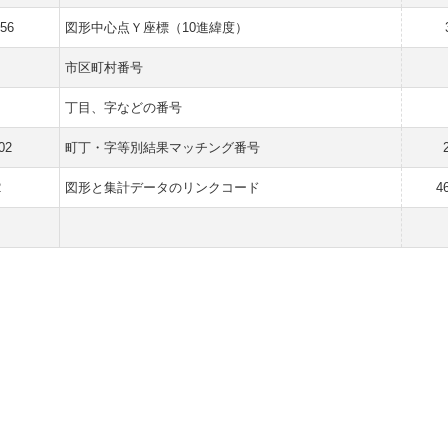
056
図形中心点Ｙ座標（10進緯度）
市区町村番号
丁目、字などの番号
02
町丁・字等別結果マッチング番号
2
図形と集計データのリンクコード
4