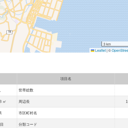
3 km
Leaflet
|
©
OpenStre
項目名
人
世帯総数
18 ㎡
周辺長
1
県
市区町村名
目
分類コード