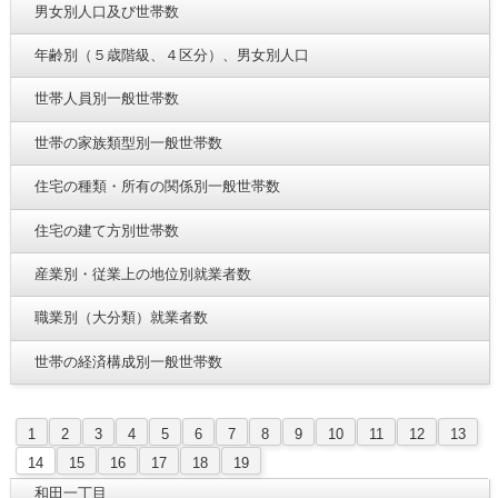
男女別人口及び世帯数
年齢別（５歳階級、４区分）、男女別人口
世帯人員別一般世帯数
世帯の家族類型別一般世帯数
住宅の種類・所有の関係別一般世帯数
住宅の建て方別世帯数
産業別・従業上の地位別就業者数
職業別（大分類）就業者数
世帯の経済構成別一般世帯数
1
2
3
4
5
6
7
8
9
10
11
12
13
14
15
16
17
18
19
和田一丁目