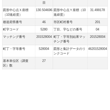
目
図形中心点Ｘ座標
130.504696
図形中心点Ｙ座標（10
31.499178
（10進経度）
進緯度）
都道府県番号
46
市区町村番号
201
町字コード
5280
丁目、字などの番号
04
マッチング番号
201528004
町丁・字等別結果マッ
201528004
チング番号
町丁・字等番号
528004
図形と集計データのリ
46201528004
ンクコード
基本単位区（調査
27
区）数