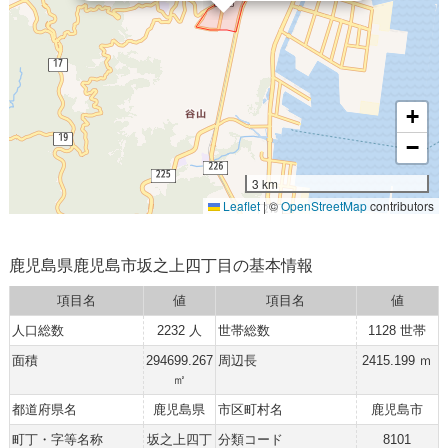
+
−
3 km
Leaflet
|
©
OpenStreetMap
contributors
鹿児島県鹿児島市坂之上四丁目の基本情報
項目名
値
項目名
値
人口総数
2232 人
世帯総数
1128 世帯
面積
294699.267
周辺長
2415.199 ｍ
㎡
都道府県名
鹿児島県
市区町村名
鹿児島市
町丁・字等名称
坂之上四丁
分類コード
8101